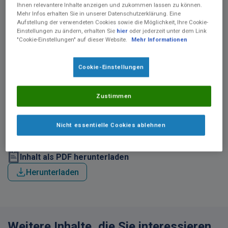
Ihnen relevantere Inhalte anzeigen und zukommen lassen zu können.
Mehr Infos erhalten Sie in unserer Datenschutzerklärung. Eine
Aufstellung der verwendeten Cookies sowie die Möglichkeit, Ihre Cookie-
Einstellungen zu ändern, erhalten Sie
hier
oder jederzeit unter dem Link
"Cookie-Einstellungen" auf dieser Website.
Mehr Informationen
Cookie-Einstellungen
Das FAQ-Dokument (Frequently Asked Questions) bietet eine
Zustimmen
kompakte Übersicht zu häufig gestellten Fragen rund um das
®
Andickungspulver ThickenUP
clear. Es enthält wichtige
Informationen zur richtigen Lagerung, Haltbarkeit und Anwendung
Nicht essentielle Cookies ablehnen
sowie detaillierte Angaben zum Produkt und dessen Eignung für
verschiedene Patient:innengruppen.
Inhalt als PDF herunterladen
Herunterladen
Weitere Inhalte, die Sie interessieren