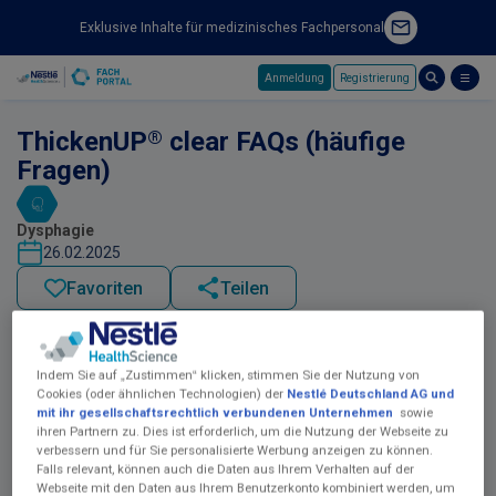
Exklusive Inhalte für medizinisches Fachpersonal
Anmeldung
Registrierung
Skip to main content
®
ThickenUP
clear FAQs (häufige
Fragen)
Dysphagie
26.02.2025
Favoriten
Teilen
Indem Sie auf „Zustimmen“ klicken, stimmen Sie der Nutzung von
Cookies (oder ähnlichen Technologien) der
Nestlé Deutschland AG und
mit ihr gesellschaftsrechtlich verbundenen Unternehmen
sowie
ihren Partnern zu. Dies ist erforderlich, um die Nutzung der Webseite zu
verbessern und für Sie personalisierte Werbung anzeigen zu können.
Falls relevant, können auch die Daten aus Ihrem Verhalten auf der
Webseite mit den Daten aus Ihrem Benutzerkonto kombiniert werden, um