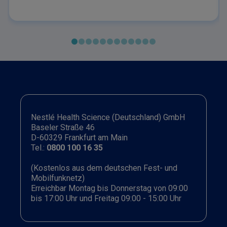
Symptome sowie mögliche Folgen unbehandelter
SchluckstörungenVorstellung des validierten
Screening-Instruments (EAT‑10) inklusive
Anwendung und InterpretationÜberblick zu
ernährungstherapeutischen Maßnahmen und
Konsistenzanpassung im Dysphagie-Management
Nestlé Health Science (Deutschland) GmbH
Baseler Straße 46
D-60329 Frankfurt am Main
Tel.:
0800 100 16 35
(Kostenlos aus dem deutschen Fest- und
Mobilfunknetz)
Erreichbar Montag bis Donnerstag von 09:00
bis 17:00 Uhr und Freitag 09:00 - 15:00 Uhr