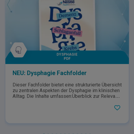
DYSPHAGIE
PDF
NEU: Dysphagie Fachfolder
Dieser Fachfolder bietet eine strukturierte Übersicht
zu zentralen Aspekten der Dysphagie im klinischen
Alltag. Die Inhalte umfassen:Überblick zur Relevanz
und Prävalenz von Dysphagie in unterschiedlichen
Patientengruppen Typische Anzeichen und
Symptome sowie mögliche Folgen unbehandelter
SchluckstörungenVorstellung des validierten
Screening-Instruments (EAT‑10) inklusive
Anwendung und InterpretationÜberblick zu