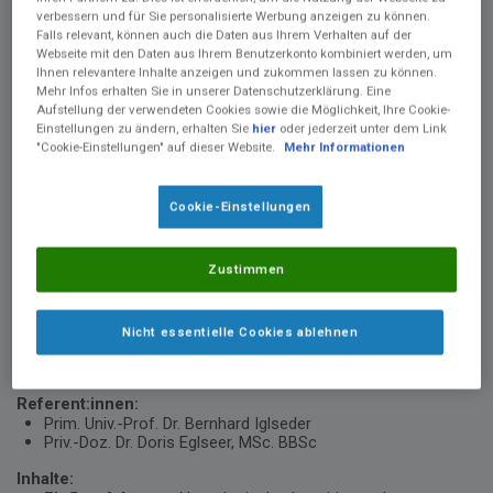
verbessern und für Sie personalisierte Werbung anzeigen zu können.
Falls relevant, können auch die Daten aus Ihrem Verhalten auf der
Webseite mit den Daten aus Ihrem Benutzerkonto kombiniert werden, um
Ihnen relevantere Inhalte anzeigen und zukommen lassen zu können.
Mehr Infos erhalten Sie in unserer Datenschutzerklärung. Eine
Aufstellung der verwendeten Cookies sowie die Möglichkeit, Ihre Cookie-
Einstellungen zu ändern, erhalten Sie
hier
oder jederzeit unter dem Link
Videobeschreibung
"Cookie-Einstellungen" auf dieser Website.
Mehr Informationen
In diesem Online-Seminar erhalten Sie fundierte Einblicke in die
Zusammenhänge zwischen Demenz und Mangelernährung
sowie die komplexen physiologischen Veränderungen, die das
Cookie-Einstellungen
Essverhalten im Krankheitsverlauf beeinflussen. Sie erfahren,
welche neurologischen Mechanismen hinter
Appetitveränderungen, Schluckstörungen und
Zustimmen
Ernährungsdefiziten stehen und welche gezielten Maßnahmen
die Nahrungsaufnahme verbessern können. Auf Basis aktueller
Leitlinien lernen Sie praxisnahe Strategien zur
Nicht essentielle Cookies ablehnen
Ernährungstherapie kennen, um den Ernährungszustand von
Patient:innen mit Demenz nachhaltig zu verbessern.
Referent:innen:
Prim. Univ.-Prof. Dr. Bernhard Iglseder
Priv.-Doz. Dr. Doris Eglseer, MSc. BBSc
Inhalte: