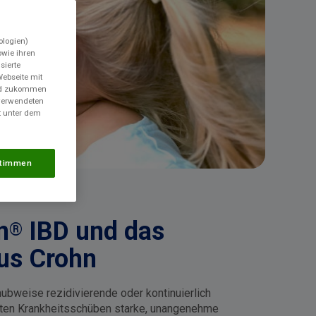
ologien)
wie ihren
sierte
Webseite mit
und zukommen
 verwendeten
t unter dem
timmen
n
IBD und das
®
us Crohn
ubweise rezidivierende oder kontinuierlich
kuten Krankheitsschüben starke, unangenehme