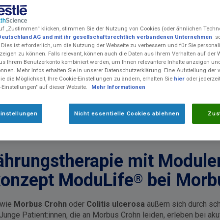
uf „Zustimmen“ klicken, stimmen Sie der Nutzung von Cookies (oder ähnlichen Techn
Deutschland AG und mit ihr gesellschaftsrechtlich verbundenen Unternehmen
so
 Dies ist erforderlich, um die Nutzung der Webseite zu verbessern und für Sie personali
eigen zu können. Falls relevant, können auch die Daten aus Ihrem Verhalten auf der 
us Ihrem Benutzerkonto kombiniert werden, um Ihnen relevantere Inhalte anzeigen 
önnen. Mehr Infos erhalten Sie in unserer Datenschutzerklärung. Eine Aufstellung der
e die Möglichkeit, Ihre Cookie-Einstellungen zu ändern, erhalten Sie
hier
oder jederzei
-Einstellungen" auf dieser Website.
Mehr Informationen
instellungen
Nicht essentielle Cookies ablehnen
Zus
ährungstherapie mit Module
konzept ModuLife
bei Morb
®
 wie
Morbus Crohn
oder
Colitis ulcerosa
äußern sich durch sch
Junge Patient:innen, die an Morbus Crohn leiden, erleben bei a