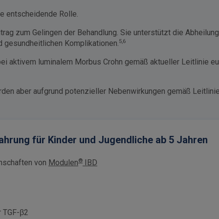
ne entscheidende Rolle.
itrag zum Gelingen der Behandlung. Sie unterstützt die Abheilu
5,6
 gesundheitlichen Komplikationen.
t bei aktivem luminalem Morbus Crohn gemäß aktueller Leitlini
rden aber aufgrund potenzieller Nebenwirkungen gemäß Leitlinie
ahrung für Kinder und Jugendliche ab 5 Jahren
®
enschaften von
Modulen
IBD
r TGF-β2