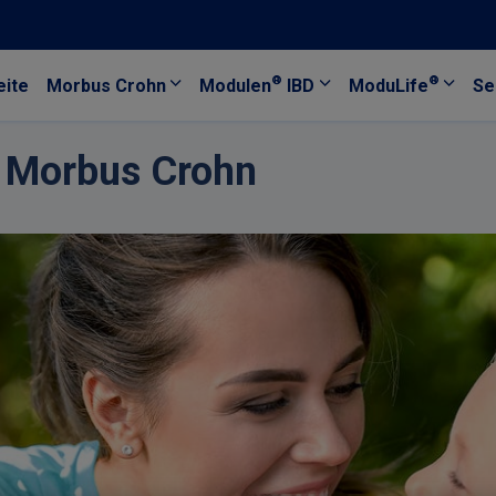
®
®
eite
Morbus Crohn
Modulen
IBD
ModuLife
Se
i Morbus Crohn