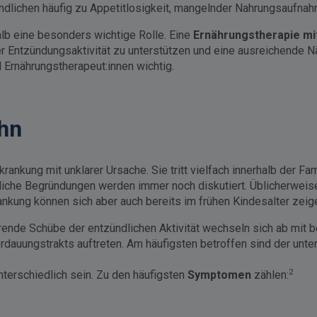
ndlichen häufig zu Appetitlosigkeit, mangelnder Nahrungsaufn
lb eine besonders wichtige Rolle. Eine
Ernährungstherapie mi
er Entzündungsaktivität zu unterstützen und eine ausreichende N
 Ernährungstherapeut:innen wichtig.
hn
ankung mit unklarer Ursache. Sie tritt vielfach innerhalb der Fa
tliche Begründungen werden immer noch diskutiert. Üblicherweise
ankung können sich aber auch bereits im frühen Kindesalter zeig
ende Schübe der entzündlichen Aktivität wechseln sich ab mit 
erdauungstrakts auftreten. Am häufigsten betroffen sind der unt
2
nterschiedlich sein. Zu den häufigsten
Symptomen
zählen: