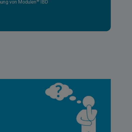
®
dnung von Modulen
IBD