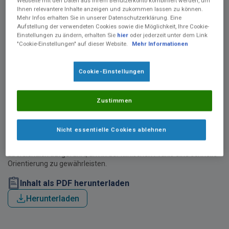
Webseite mit den Daten aus Ihrem Benutzerkonto kombiniert werden, um
Ihnen relevantere Inhalte anzeigen und zukommen lassen zu können.
Mehr Infos erhalten Sie in unserer Datenschutzerklärung. Eine
Aufstellung der verwendeten Cookies sowie die Möglichkeit, Ihre Cookie-
Einstellungen zu ändern, erhalten Sie
hier
oder jederzeit unter dem Link
"Cookie-Einstellungen" auf dieser Website.
Mehr Informationen
Cookie-Einstellungen
®
Das Produktdatenblatt zu Palenum
bietet eine kompakte
Übersicht der zentralen Produkteigenschaften dieses
normokalorischen, eiweißreichen Pulvers zur Herstellung einer
Zustimmen
Trinknahrung in der Geschmacksrichtung Vanille. Es enthält
detaillierte Informationen zu Indikationen,
Dosierungsempfehlungen, Lagerhinweisen, Nährwertangaben
Nicht essentielle Cookies ablehnen
und der vollständigen Zutatenliste. Zusätzlich sind die
Bestellinformationen sowie die Pharmazentralnummern
übersichtlich aufgeführt, um in der klinischen Praxis eine schnelle
Orientierung zu gewährleisten.
Inhalt als PDF herunterladen
Herunterladen