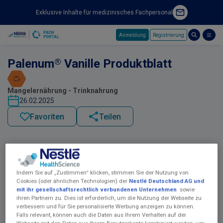
Exklusive Inhalte für medizinisches Fachpersonal
Anmeldung
Registrierung
Skip to main content
®
Palenum
Vanille Produktblatt
Mangelernährung - Trinknahrung
26.02.2025
Favoriten
Teilen
Indem Sie auf „Zustimmen“ klicken, stimmen Sie der Nutzung von
Cookies (oder ähnlichen Technologien) der
Nestlé Deutschland AG und
mit ihr gesellschaftsrechtlich verbundenen Unternehmen
sowie
ihren Partnern zu. Dies ist erforderlich, um die Nutzung der Webseite zu
verbessern und für Sie personalisierte Werbung anzeigen zu können.
Falls relevant, können auch die Daten aus Ihrem Verhalten auf der