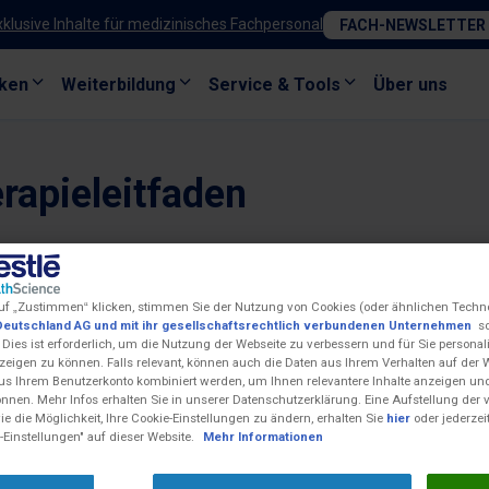
xklusive Inhalte für medizinisches Fachpersonal
FACH-NEWSLETTER
ken
Weiterbildung
Service & Tools
Über uns
rapieleitfaden
uf „Zustimmen“ klicken, stimmen Sie der Nutzung von Cookies (oder ähnlichen Techn
Deutschland AG und mit ihr gesellschaftsrechtlich verbundenen Unternehmen
so
 Dies ist erforderlich, um die Nutzung der Webseite zu verbessern und für Sie personali
eigen zu können. Falls relevant, können auch die Daten aus Ihrem Verhalten auf der 
us Ihrem Benutzerkonto kombiniert werden, um Ihnen relevantere Inhalte anzeigen 
önnen. Mehr Infos erhalten Sie in unserer Datenschutzerklärung. Eine Aufstellung der
e die Möglichkeit, Ihre Cookie-Einstellungen zu ändern, erhalten Sie
hier
oder jederzei
-Einstellungen" auf dieser Website.
Mehr Informationen