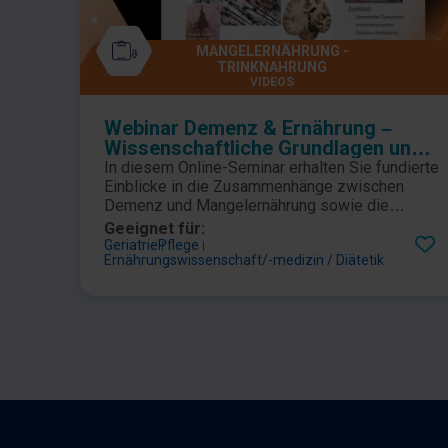
MANGELERNÄHRUNG -
TRINKNAHRUNG
VIDEOS
Webinar Demenz & Ernährung –
Wissenschaftliche Grundlagen und
praxisnahe Lösungen
In diesem Online-Seminar erhalten Sie fundierte
Einblicke in die Zusammenhänge zwischen
Demenz und Mangelernährung sowie die
komplexen physiologischen Veränderungen, die
Geeignet für:
das Essverhalten im Krankheitsverlauf
Geriatrie
Pflege
Ernährungswissenschaft/-medizin / Diätetik
beeinflussen. Sie erfahren, welche
neurologischen Mechanismen hinter
Appetitveränderungen, Schluckstörungen und
Ernährungsdefiziten stehen und welche
gezielten Maßnahmen die Nahrungsaufnahme
verbessern können. Auf Basis aktueller
Leitlinien lernen Sie praxisnahe Strategien zur
Ernährungstherapie kennen, um den
Ernährungszustand von Patient:innen mit
Demenz nachhaltig zu