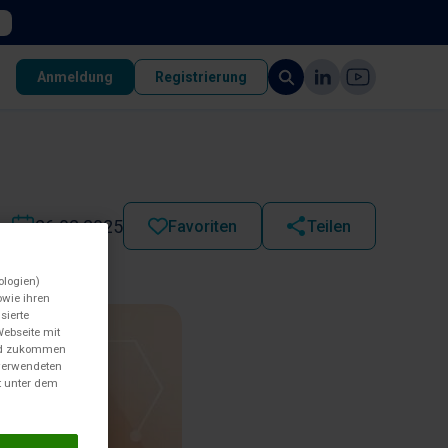
Anmeldung
Registrierung
26.02.2025
Favoriten
Teilen
ologien)
wie ihren
sierte
Webseite mit
und zukommen
 verwendeten
t unter dem