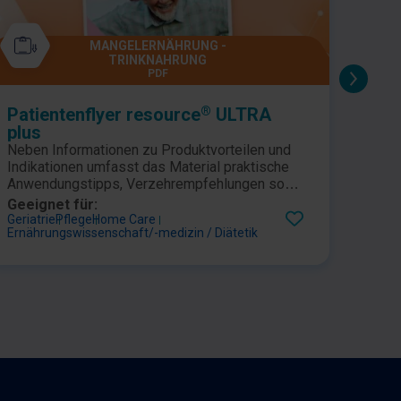
MANGELERNÄHRUNG -
TRINKNAHRUNG
PDF
®
Patientenflyer resource
ULTRA
res
plus
Prod
Neben Informationen zu Produktvorteilen und
Das P
Indikationen umfasst das Material praktische
plus 
Anwendungstipps, Verzehrempfehlungen sowie
eiwei
abwechslungsreiche Rezeptideen, die
Trink
Geeignet für:
Geeig
Patient:innen bei der Integration der
Produ
Geriatrie
Pflege
Home Care
Geriat
Ernährungswissenschaft/-medizin / Diätetik
Ernähr
Trinknahrung in ihren Alltag unterstützen.
Lager
Zutat