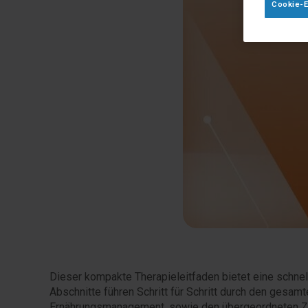
Cookie-E
Dieser kompakte Therapieleitfaden bietet eine schnel
Abschnitte führen Schritt für Schritt durch den gesa
Ernährungsmanagement, sowie den übergeordneten Ziel