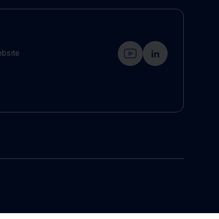
ebsite
6