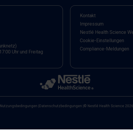
Kontakt
Impressum
Nestlé Health Science W
Cookie-Einstellungen
unknetz)
Compliance-Meldungen
17:00 Uhr und Freitag
Nutzungsbedingungen
|
Datenschutzbedingungen
|
© Nestlé Health Science 202