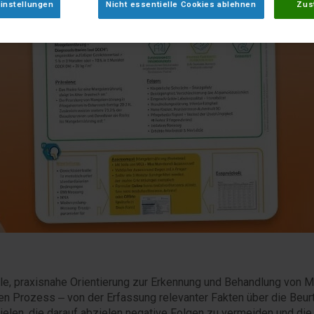
instellungen
Nicht essentielle Cookies ablehnen
Zus
le, praxisnahe Orientierung zur Erkennung und Behandlung von M
mten Prozess – von der Erfassung relevanter Fakten über die Beur
en, die darauf abzielen negative Folgen zu vermeiden und die L