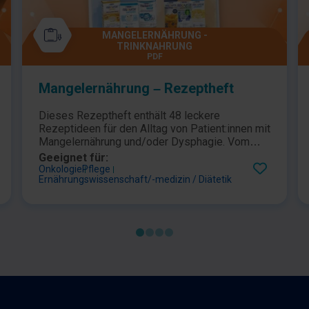
MANGELERNÄHRUNG -
TRINKNAHRUNG
PDF
Mangelernährung – Rezeptheft
Dieses Rezeptheft enthält 48 leckere
Rezeptideen für den Alltag von Patient:innen mit
Mangelernährung und/oder Dysphagie. Vom
Frühstück über Vorspeisen und Hauptspeisen
Geeignet für:
bis hin zu Nachspeisen wird alles abgedeckt,
Onkologie
Pflege
Ernährungswissenschaft/-medizin / Diätetik
um den Einsatz von Trinknahrung und
konsistenzadaptierten Speisen im Alltag so
abwechslungsreich wie mögich zu gestalten.
Neben den unterschiedlichsten Gerichten finden
sich im Rezeptheftheft auch kompakte
Informationen zu den verwendeten Produkten
sowie praktische Anwendungstipps wieder.