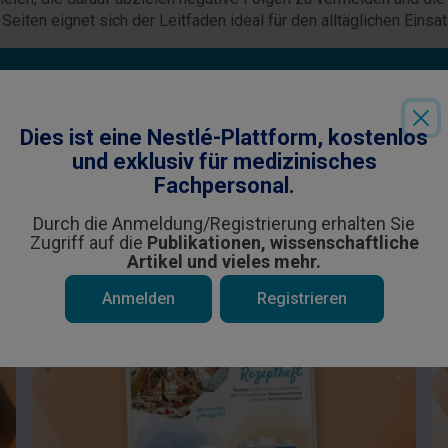
Seiten eignet sich der Leitfaden ideal für den alltäglichen Einsa
alt richtet sich an medizinisches Fachpersonal.
Anmeldung
/kostenlose
Registrierung
erhalten Sie Zugrif
Dies ist eine Nestlé-Plattform, kostenlos
und exklusiv für medizinisches
Fachpersonal.
Durch die Anmeldung/Registrierung erhalten Sie
Zugriff auf die
Publikationen, wissenschaftliche
e interessieren könnten
Artikel und vieles mehr.
Anmelden
Registrieren