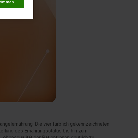
timmen
angelernährung. Die vier farblich gekennzeichneten
teilung des Ernährungsstatus bis hin zum
ebensqualität der Patient:innen deutlich zu