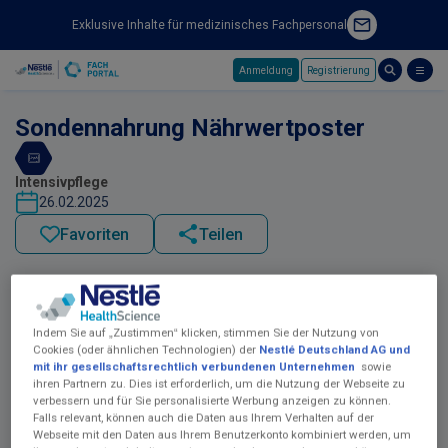
Exklusive Inhalte für medizinisches Fachpersonal
Anmeldung
Registrierung
Skip to main content
Sondennahrung Nährwertposter
Intensivpflege
26.02.2025
Favoriten
Teilen
Indem Sie auf „Zustimmen“ klicken, stimmen Sie der Nutzung von
Cookies (oder ähnlichen Technologien) der
Nestlé Deutschland AG und
mit ihr gesellschaftsrechtlich verbundenen Unternehmen
sowie
ihren Partnern zu. Dies ist erforderlich, um die Nutzung der Webseite zu
verbessern und für Sie personalisierte Werbung anzeigen zu können.
Falls relevant, können auch die Daten aus Ihrem Verhalten auf der
Webseite mit den Daten aus Ihrem Benutzerkonto kombiniert werden, um