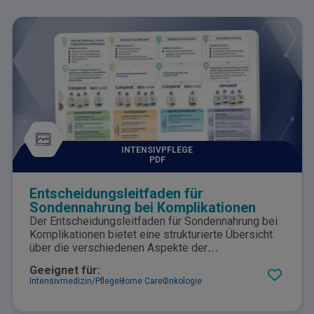
INTENSIVPFLEGE
PDF
Entscheidungsleitfaden für
Sondennahrung bei Komplikationen
Der Entscheidungsleitfaden für Sondennahrung bei
Komplikationen bietet eine strukturierte Übersicht
über die verschiedenen Aspekte der
Sondennahrung, einschließlich spezifischer
Geeignet für:
Empfehlungen zur Anpassung der Ernährung an
Intensivmedizin/Pflege
Home Care
Onkologie
individuelle medizinische Bedingungen wie
Erbrechen, Diarrhö und Resorptionsstörungen.