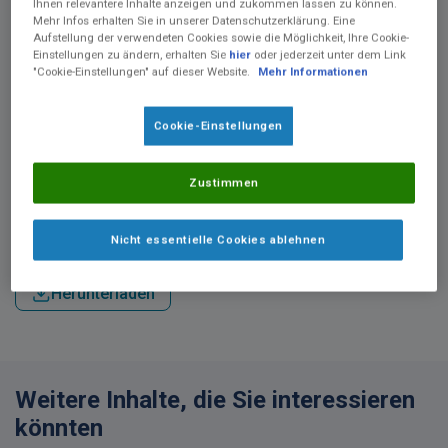
Ihnen relevantere Inhalte anzeigen und zukommen lassen zu können.
Mehr Infos erhalten Sie in unserer Datenschutzerklärung. Eine
Aufstellung der verwendeten Cookies sowie die Möglichkeit, Ihre Cookie-
Einstellungen zu ändern, erhalten Sie
hier
oder jederzeit unter dem Link
"Cookie-Einstellungen" auf dieser Website.
Mehr Informationen
Cookie-Einstellungen
Diese Übersicht bietet Ihnen eine schnelle Orientierung zu den
Nährwerten und Eigenschaften des Sondennahrungsportfolios
Zustimmen
von Nestlé Health Science. Sie ermöglicht den direkten Vergleich
von Makro- und Mikronährstoffen sowie speziellen Inhaltsstoffen.
QR-Codes führen zu weiterführenden Produktinformationen.
Nicht essentielle Cookies ablehnen
Inhalt als PDF herunterladen
Herunterladen
Weitere Inhalte, die Sie interessieren
könnten