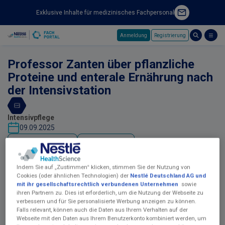
Exklusive Inhalte für medizinisches Fachpersonal
Anmeldung
Registrierung
Skip to main content
Professor Zanten über pflanzliche
Proteine und enterale Ernährung nach
der Intensivstation
Intensivpflege
09.09.2025
Favoriten
Teilen
Indem Sie auf „Zustimmen“ klicken, stimmen Sie der Nutzung von
Cookies (oder ähnlichen Technologien) der
Nestlé Deutschland AG und
mit ihr gesellschaftsrechtlich verbundenen Unternehmen
sowie
ihren Partnern zu. Dies ist erforderlich, um die Nutzung der Webseite zu
verbessern und für Sie personalisierte Werbung anzeigen zu können.
Falls relevant, können auch die Daten aus Ihrem Verhalten auf der
Webseite mit den Daten aus Ihrem Benutzerkonto kombiniert werden, um