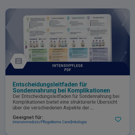
INTENSIVPFLEGE
PDF
Entscheidungsleitfaden für
Sondennahrung bei Komplikationen
Der Entscheidungsleitfaden für Sondennahrung bei
Komplikationen bietet eine strukturierte Übersicht
über die verschiedenen Aspekte der
Sondennahrung, einschließlich spezifischer
Geeignet für:
Empfehlungen zur Anpassung der Ernährung an
Intensivmedizin/Pflege
Home Care
Onkologie
individuelle medizinische Bedingungen wie
Erbrechen, Diarrhö und Resorptionsstörungen.