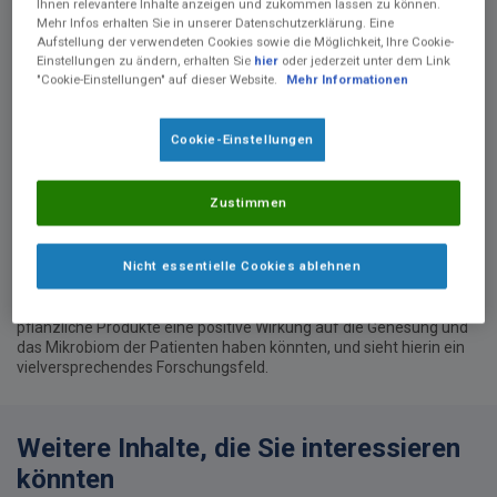
Ihnen relevantere Inhalte anzeigen und zukommen lassen zu können.
Mehr Infos erhalten Sie in unserer Datenschutzerklärung. Eine
Aufstellung der verwendeten Cookies sowie die Möglichkeit, Ihre Cookie-
Einstellungen zu ändern, erhalten Sie
hier
oder jederzeit unter dem Link
"Cookie-Einstellungen" auf dieser Website.
Mehr Informationen
Cookie-Einstellungen
Videobeschreibung
Professor Zanten betont die Bedeutung pflanzlicher Proteine und
enteraler Formeln nach dem Aufenthalt auf der Intensivstation
Zustimmen
(ICU). Er weist darauf hin, dass viele Patienten nach der
Entlassung von der ICU nur etwa 50 % ihrer benötigten
Proteinzufuhr erreichen, was ihre Genesung beeinträchtigen kann.
Nicht essentielle Cookies ablehnen
Zanten schlägt vor, die enterale Ernährung durch eine schrittweise
Reduzierung der Sondenernährung zu optimieren und gleichzeitig
die orale Nahrungsaufnahme zu fördern. Er ist optimistisch, dass
pflanzliche Produkte eine positive Wirkung auf die Genesung und
das Mikrobiom der Patienten haben könnten, und sieht hierin ein
vielversprechendes Forschungsfeld.
Weitere Inhalte, die Sie interessieren
könnten