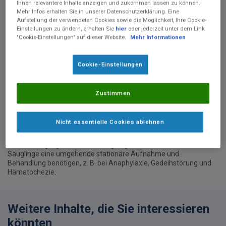
Ihnen relevantere Inhalte anzeigen und zukommen lassen zu können.
Mehr Infos erhalten Sie in unserer Datenschutzerklärung. Eine
Aufstellung der verwendeten Cookies sowie die Möglichkeit, Ihre Cookie-
Einstellungen zu ändern, erhalten Sie
hier
oder jederzeit unter dem Link
"Cookie-Einstellungen" auf dieser Website.
Mehr Informationen
Videobeschreibung
Erfahren Sie in diesem Video die wichtigsten Neuerungen des
Cookie-Einstellungen
®
CoMiSS
:
- Der Gesamtschwellenwert für eine mögliche Kuhmilchallergie
Zustimmen
(KMA) wurde auf ≥ 10 (von ≥ 12) gesenkt.
- Die Bristol-Stuhlformen-Skala wurde durch die Brussels Infant
and Toddlers Stool Scale ersetzt, da sie die Stuhlkonsistenz von
Nicht essentielle Cookies ablehnen
Säuglingen, die noch nicht windelfrei sind, besser wiedergibt.
- Klarere Anweisungen für medizinisches Fachpersonal, für
welche Säuglinge das Tool nicht geeignet ist und welche
Säuglinge eine umgehende stationäre Aufnahme und
Behandlung benötigen, z. B. bei Anaphylaxie, Gedeihstörung und
Hämatochezie.
Weitere Inhalte, die Sie interessieren
könnten