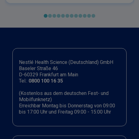
und die ernährungsmedizinische Praxis. Im Fokus
des Webinars: Ernährungstherapeutische Ziele bei
diagnostizierter Kuhmilchallergie Geeignete
Ersatzprodukte nach dem Säuglingsalter Risiken
ungeeigneter Alternativen Unterstützung der
Toleranzentwicklung – mit Blick auf Wachstum und
Knochengesundheit. Das Webinar richtet sich an
medizinische Fachkreise und bietet fundierte, direkt
anwendbare Impulse für die Versorgung betroffener
Patient:innen. Jetzt ansehen und wertvolle
Nestlé Health Science (Deutschland) GmbH
Erkenntnisse für Ihre Praxis gewinnen.
Baseler Straße 46
D-60329 Frankfurt am Main
Tel.:
0800 100 16 35
(Kostenlos aus dem deutschen Fest- und
Mobilfunknetz)
Erreichbar Montag bis Donnerstag von 09:00
bis 17:00 Uhr und Freitag 09:00 - 15:00 Uhr