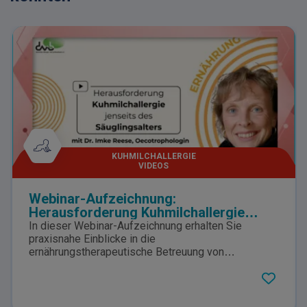
KUHMILCHALLERGIE
VIDEOS
Webinar-Aufzeichnung:
Herausforderung Kuhmilchallergie
jenseits des Säuglingsalters
In dieser Webinar-Aufzeichnung erhalten Sie
praxisnahe Einblicke in die
ernährungstherapeutische Betreuung von
Patient:innen mit Kuhmilchallergie über das
Säuglingsalter hinaus. Referentin Dr. Imke Reese
(Ernährungswissenschaftlerin, München) beleuchtet
zentrale Fragestellungen für den klinischen Alltag