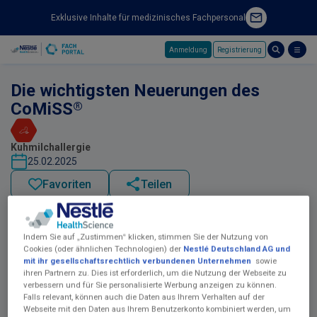
Exklusive Inhalte für medizinisches Fachpersonal
Anmeldung
Registrierung
Skip to main content
Die wichtigsten Neuerungen des
®
CoMiSS
Kuhmilchallergie
25.02.2025
Favoriten
Teilen
Indem Sie auf „Zustimmen“ klicken, stimmen Sie der Nutzung von
Cookies (oder ähnlichen Technologien) der
Nestlé Deutschland AG und
mit ihr gesellschaftsrechtlich verbundenen Unternehmen
sowie
ihren Partnern zu. Dies ist erforderlich, um die Nutzung der Webseite zu
verbessern und für Sie personalisierte Werbung anzeigen zu können.
Falls relevant, können auch die Daten aus Ihrem Verhalten auf der
Webseite mit den Daten aus Ihrem Benutzerkonto kombiniert werden, um