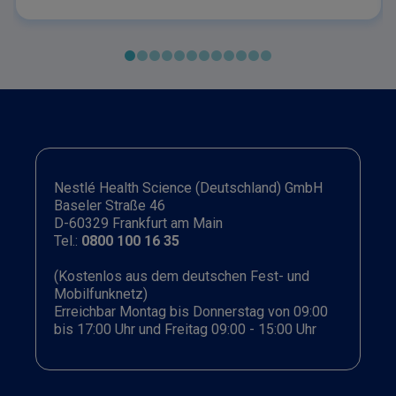
(CDED) werden als Optionen zur Induktionstherapie
bei Patient:innen mit geringem Risiko
genannt. Während die Bedeutung der Ernährung zur
Unterstützung von Biologika bereits in früheren
Leitlinien anerkannt wurde, ist ihr Einsatz als
eigenständige Therapie vergleichsweise neu.
Dieses Symposium geht der Frage nach: Könnte die
Kombination aus Biologika und Ernährungstherapie
das Beste aus beiden Welten sein?
Nestlé Health Science (Deutschland) GmbH
Baseler Straße 46
D-60329 Frankfurt am Main
Tel.:
0800 100 16 35
(Kostenlos aus dem deutschen Fest- und
Mobilfunknetz)
Erreichbar Montag bis Donnerstag von 09:00
bis 17:00 Uhr und Freitag 09:00 - 15:00 Uhr