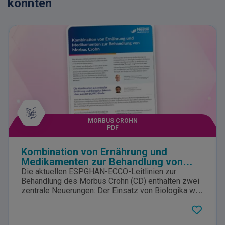
könnten
MORBUS CROHN
PDF
Kombination von Ernährung und
Medikamenten zur Behandlung von
Morbus Crohn
Die aktuellen ESPGHAN-ECCO-Leitlinien zur
Behandlung des Morbus Crohn (CD) enthalten zwei
zentrale Neuerungen: Der Einsatz von Biologika wird
deutlich früher und für breitere Indikationen
empfohlen. Sowohl die exklusive enterale Ernährung
(EEN) als auch die Crohn’s Disease Exclusion Diet