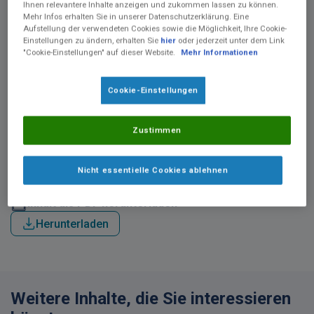
Ihnen relevantere Inhalte anzeigen und zukommen lassen zu können.
Mehr Infos erhalten Sie in unserer Datenschutzerklärung. Eine
Aufstellung der verwendeten Cookies sowie die Möglichkeit, Ihre Cookie-
Einstellungen zu ändern, erhalten Sie
hier
oder jederzeit unter dem Link
"Cookie-Einstellungen" auf dieser Website.
Mehr Informationen
Cookie-Einstellungen
Die Infografik zum Vergleich von Exklusiver Enteraler Ernährung
Zustimmen
(EEN) mit der Crohn’s Disease Exclusion Diet (CDED) in
Kombination mit Partieller Enterale Ernährung (PEN) zeigt die
Ergebnisse einer 12-wöchigen klinischen Studie nach Levine et al.
Nicht essentielle Cookies ablehnen
2019.
Inhalt als PDF herunterladen
Herunterladen
Weitere Inhalte, die Sie interessieren