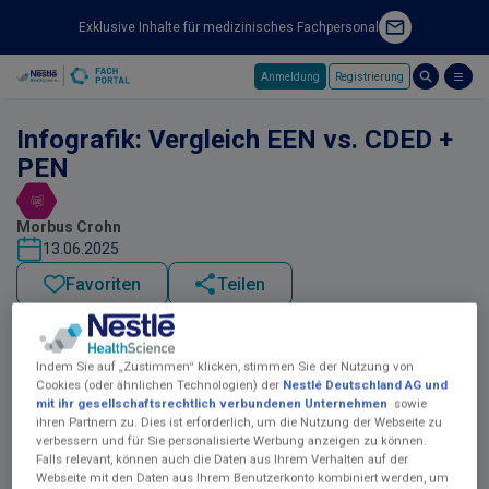
Exklusive Inhalte für medizinisches Fachpersonal
Anmeldung
Registrierung
Skip to main content
Infografik: Vergleich EEN vs. CDED +
PEN
Morbus Crohn
13.06.2025
Favoriten
Teilen
Indem Sie auf „Zustimmen“ klicken, stimmen Sie der Nutzung von
Cookies (oder ähnlichen Technologien) der
Nestlé Deutschland AG und
mit ihr gesellschaftsrechtlich verbundenen Unternehmen
sowie
ihren Partnern zu. Dies ist erforderlich, um die Nutzung der Webseite zu
verbessern und für Sie personalisierte Werbung anzeigen zu können.
Falls relevant, können auch die Daten aus Ihrem Verhalten auf der
Webseite mit den Daten aus Ihrem Benutzerkonto kombiniert werden, um