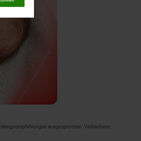
timmen
n Meidungsempfehlungen ausgesprochen. Verbackene