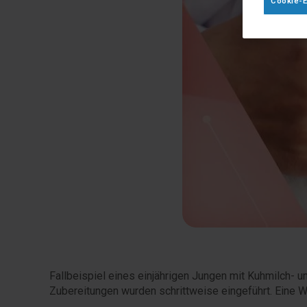
Cookie-E
Fallbeispiel eines einjährigen Jungen mit Kuhmilch-
Zubereitungen wurden schrittweise eingeführt. Eine Wi