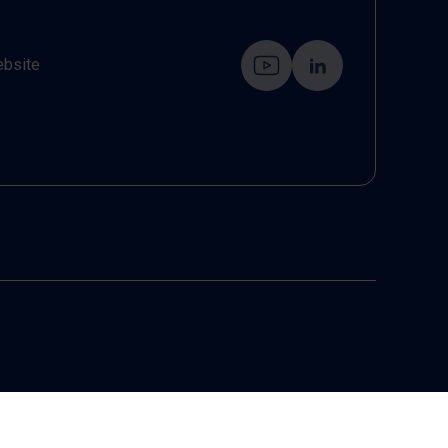
ebsite
6