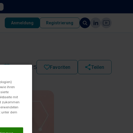
Anmeldung
Registrierung
25.02.2025
Favoriten
Teilen
ologien)
wie ihren
sierte
Webseite mit
und zukommen
 verwendeten
t unter dem