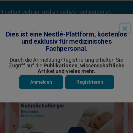
alt richtet sich an medizinisches Fachpersonal.
Anmeldung
/kostenlose
Registrierung
erhalten Sie Zugrif
Dies ist eine Nestlé-Plattform, kostenlos
und exklusiv für medizinisches
Fachpersonal.
Durch die Anmeldung/Registrierung erhalten Sie
e interessieren könnten
Zugriff auf die
Publikationen, wissenschaftliche
Artikel und vieles mehr.
Anmelden
Registrieren