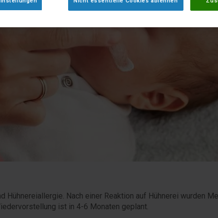
instellungen
Nicht essentielle Cookies ablehnen
Zus
 und Hühnereiallergie. Nach einer Reaktion auf Hühnerei wurde
edervorstellung ist in 4-6 Monaten geplant.