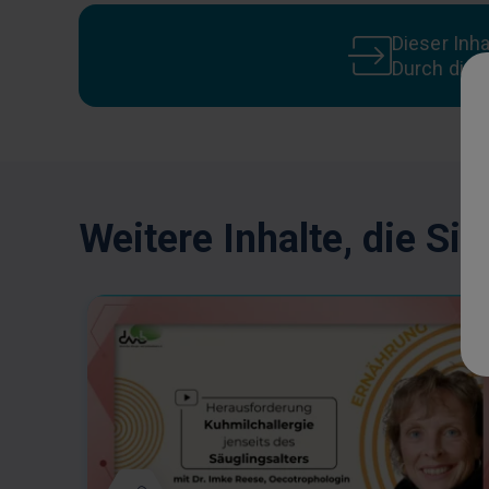
Dieser Inh
Durch die
Weitere Inhalte, die Si