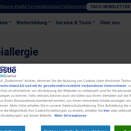
xklusive Inhalte für medizinisches Fachpersonal
FACH-NEWSLETTER
ken
Weiterbildung
Service & Tools
Über uns
allergie
uf „Zustimmen“ klicken, stimmen Sie der Nutzung von Cookies (oder ähnlichen Techn
Deutschland AG und mit ihr gesellschaftsrechtlich verbundenen Unternehmen
so
 Dies ist erforderlich, um die Nutzung der Webseite zu verbessern und für Sie personali
eigen zu können. Falls relevant, können auch die Daten aus Ihrem Verhalten auf der 
us Ihrem Benutzerkonto kombiniert werden, um Ihnen relevantere Inhalte anzeigen 
önnen. Mehr Infos erhalten Sie in unserer Datenschutzerklärung. Eine Aufstellung der
e die Möglichkeit, Ihre Cookie-Einstellungen zu ändern, erhalten Sie
hier
oder jederzei
-Einstellungen" auf dieser Website.
Mehr Informationen