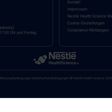
Kontakt
Jugendmedizin mit Zusatzbezeichnung
Allergologie, vermittelt evidenzbasierte
Impressum
diagnostische Strategien und ordnet gängige
Nestlé Health Science W
diagnostische Verfahren – einschließlich
Cookie-Einstellungen
Hauttestungen und Eliminationsdiäten – kritisch
unknetz)
ein. Ergänzt wird die theoretische Darstellung
Compliance-Meldungen
17:00 Uhr und Freitag
durch praxisnahe Fallbeispiele zur
Veranschaulichung diagnostischer
Entscheidungsprozesse.Inhalte:Immunologische
Grundlagen IgE‑ und nicht‑IgE‑vermittelter
NahrungsmittelallergienKlinische
Manifestationen und differenzialdiagnostische
AspekteDiagnostische Verfahren und deren
AussagekraftFallbasierte Diskussion typischer
klinischer KonstellationenReferentin:Dr. Alisa
ArensFachärztin für Kinder- und
Nutzungsbedingungen
|
Datenschutzbedingungen
|
© Nestlé Health Science 202
JugendmedizinZusatzbezeichnung
Allergologie, HannoverWissenschaftliche
Fortbildung:Das Webinar wurde vom Deutschen
Allergie- und Asthmabund e. V. (DAAB) in
Kooperation mit Nestlé Health Science
durchgeführt.Die Veranstaltung ist beim DAAB
mit 2 Unterrichtseinheiten (UE) allergologischer