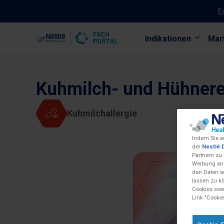
E
Indikationen
Mar
Skip to main content
Kuhmilch- und Hühnerei
Kuhmilchallergie
Indem Sie a
der
Nestlé 
Partnern zu.
Werbung anz
den Daten a
lassen zu k
Cookies sowi
Link "Cookie