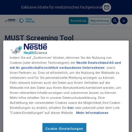
Exklusive Inhalte für medizinisches Fachpersonal
Anmeldung
Registrierung
Skip to main content
MUST Screening Tool
Indem Sie auf „Zustimmen“ klicken, stimmen Sie der Nutzung von
Malnutrition Universal Screening Tool
Cookies (oder ähnlichen Technologien) der
Nestlé Deutschland AG und
Schritt
1
von
3
mit ihr gesellschaftsrechtlich verbundenen Unternehmen
sowie
ihren Partnern zu. Dies ist erforderlich, um die Nutzung der Webseite zu
Höhe
(cm)
verbessern und für Sie personalisierte Werbung anzeigen zu können.
Falls relevant, können auch die Daten aus Ihrem Verhalten auf der
Webseite mit den Daten aus Ihrem Benutzerkonto kombiniert werden, um
Aktuelles Gewicht
(kg)
Ihnen relevantere Inhalte anzeigen und zukommen lassen zu können.
Mehr Infos erhalten Sie in unserer Datenschutzerklärung. Eine
Aufstellung der verwendeten Cookies sowie die Möglichkeit, Ihre Cookie-
Einstellungen zu ändern, erhalten Sie
hier
oder jederzeit unter dem Link
"Cookie-Einstellungen" auf dieser Website.
Mehr Informationen
Nächste
Cookie-Einstellungen