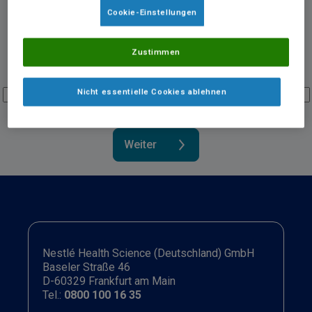
Cookie-Einstellungen
Zustimmen
Gutscheincode
Nicht essentielle Cookies ablehnen
Bitte geben Sie den Code ein, um fortzufahren.​
Nestlé Health Science (Deutschland) GmbH
Baseler Straße 46
D-60329 Frankfurt am Main
Tel.:
0800 100 16 35