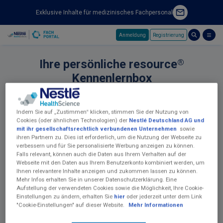
Exklusive Inhalte für medizinisches Fachpersonal
Anmeldung
Registrierung
Skip to main content
®
Ihre persönliche resource
Kennenlernbox
Schön, dass Sie hier sind! Mit dem Gutscheincode, welchen
Sie von Ihrer Ernährungsfachkraft erhalten haben, können
Sie hier Ihre gratis Musterbox anfordern. ​
Indem Sie auf „Zustimmen“ klicken, stimmen Sie der Nutzung von
Cookies (oder ähnlichen Technologien) der
Nestlé Deutschland AG und
mit ihr gesellschaftsrechtlich verbundenen Unternehmen
sowie
ihren Partnern zu. Dies ist erforderlich, um die Nutzung der Webseite zu
verbessern und für Sie personalisierte Werbung anzeigen zu können.
Falls relevant, können auch die Daten aus Ihrem Verhalten auf der
Webseite mit den Daten aus Ihrem Benutzerkonto kombiniert werden, um
Ihnen relevantere Inhalte anzeigen und zukommen lassen zu können.
Mehr Infos erhalten Sie in unserer Datenschutzerklärung. Eine
Aufstellung der verwendeten Cookies sowie die Möglichkeit, Ihre Cookie-
Einstellungen zu ändern, erhalten Sie
hier
oder jederzeit unter dem Link
"Cookie-Einstellungen" auf dieser Website.
Mehr Informationen