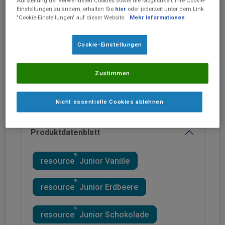
Aufstellung der verwendeten Cookies sowie die Möglichkeit, Ihre Cookie-
Einstellungen zu ändern, erhalten Sie
hier
oder jederzeit unter dem Link
"Cookie-Einstellungen" auf dieser Website.
Mehr Informationen
Cookie-Einstellungen
®
resource
Junior (Trinkfertig)
Hochkalorische Trinknahrung. Lebensmittel für
besondere medizinische Zwecke (bilanzierte Diät).
Zustimmen
Zum Diätmanagement bei bestehender
Mangelernährung oder bei Risiko für eine
Mangelernährung. Geeignet ab 1 Jahr.
Nicht essentielle Cookies ablehnen
Produktdatenblatt
®
resource
Junior Vanille
®
resource
Junior Erdbeere
®
resource
Junior Schokolade