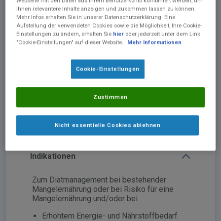
Webseite mit den Daten aus Ihrem Benutzerkonto kombiniert werden, um
Ihnen relevantere Inhalte anzeigen und zukommen lassen zu können.
Mehr Infos erhalten Sie in unserer Datenschutzerklärung. Eine
Aufstellung der verwendeten Cookies sowie die Möglichkeit, Ihre Cookie-
Einstellungen zu ändern, erhalten Sie
hier
oder jederzeit unter dem Link
"Cookie-Einstellungen" auf dieser Website.
Mehr Informationen
®
resource
energy Trinknahrung
Hochkalorische Trinknahrung. Lebensmittel für
Cookie-Einstellungen
besondere medizinische Zwecke (bilanzierte Diät).
Zum Diätmanagement bei bestehender
Mangelernährung oder bei Risiko für eine
Mangelernährung.
Zustimmen
Nicht essentielle Cookies ablehnen
Gratis Musterbox bestellen
Indikationen
Zum Diätmanagement bei bestehender
Mangelernährung oder bei Risiko für eine
Mangelernährung und/oder bei
Erhöhtem Energie- und Nährstoffbedarf