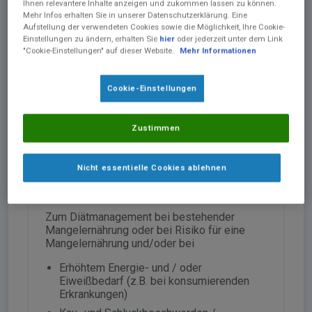
Ihnen relevantere Inhalte anzeigen und zukommen lassen zu können.
Mehr Infos erhalten Sie in unserer Datenschutzerklärung. Eine
Aufstellung der verwendeten Cookies sowie die Möglichkeit, Ihre Cookie-
Einstellungen zu ändern, erhalten Sie
hier
oder jederzeit unter dem Link
"Cookie-Einstellungen" auf dieser Website.
Mehr Informationen
®
resource
dessert 2.0
Cookie-Einstellungen
Energie-, eiweißreiche und konsistenzadaptierte
Trinknahrung. Lebensmittel für besondere
medizinische Zwecke (bilanzierte Diät). Zum
Diätmanagement bei bestehender Mangelernährung
Zustimmen
oder bei Risiko für eine Mangelernährung.​
Nicht essentielle Cookies ablehnen
Indikationen
Zum Diätmanagement bei bestehender
Mangelernährung​ oder bei Risiko für eine
Mangelernährung und/oder bei
Erhöhtem Energie- und / oder
Eiweißbedarf (z.B. bei​ konsumierenden
Erkrankungen)