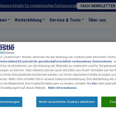
xklusive Inhalte für medizinisches Fachpersonal
FACH-NEWSLETTER
ken
Weiterbildung
Service & Tools
Über uns
uf „Zustimmen“ klicken, stimmen Sie der Nutzung von Cookies (oder ähnlichen Techn
Deutschland AG und mit ihr gesellschaftsrechtlich verbundenen Unternehmen
so
 Dies ist erforderlich, um die Nutzung der Webseite zu verbessern und für Sie personali
eigen zu können. Falls relevant, können auch die Daten aus Ihrem Verhalten auf der 
Peptamen
HN PHGG
®
us Ihrem Benutzerkonto kombiniert werden, um Ihnen relevantere Inhalte anzeigen 
önnen. Mehr Infos erhalten Sie in unserer Datenschutzerklärung. Eine Aufstellung der
Niedermolekulare SONDENNAHRUNG (OLIGOPEPTIDDIÄT) - Lebe
e die Möglichkeit, Ihre Cookie-Einstellungen zu ändern, erhalten Sie
hier
oder jederzei
Zwecke (bilanzierte Diät)​
-Einstellungen" auf dieser Website.
Mehr Informationen
Indikationen
instellungen
Nicht essentielle Cookies ablehnen
Zus
Zum Diätmanagement bei bestehender Mangelernährung oder