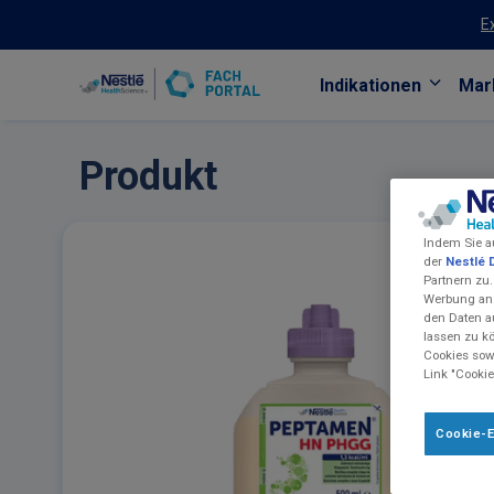
E
Indikationen
Mar
Skip to main content
Produkt
Indem Sie a
der
Nestlé 
Partnern zu.
Werbung anz
den Daten a
lassen zu k
Cookies sowi
Link "Cookie
Cookie-E