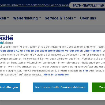
xklusive Inhalte für medizinisches Fachpersonal
FACH-NEWSLETTER
ken
Weiterbildung
Service & Tools
Über uns
uf „Zustimmen“ klicken, stimmen Sie der Nutzung von Cookies (oder ähnlichen Techn
Deutschland AG und mit ihr gesellschaftsrechtlich verbundenen Unternehmen
so
 Dies ist erforderlich, um die Nutzung der Webseite zu verbessern und für Sie personali
eigen zu können. Falls relevant, können auch die Daten aus Ihrem Verhalten auf der 
us Ihrem Benutzerkonto kombiniert werden, um Ihnen relevantere Inhalte anzeigen 
Isosource
Junior Vanille
®
önnen. Mehr Infos erhalten Sie in unserer Datenschutzerklärung. Eine Aufstellung der
e die Möglichkeit, Ihre Cookie-Einstellungen zu ändern, erhalten Sie
hier
oder jederzei
Hochkalorische Sondennahrung. Lebensmittel für besondere med
-Einstellungen" auf dieser Website.
Mehr Informationen
Diätmanagement bei bestehender Mangelernährung oder bei Ris
für Kinder ab 1 Jahr.
instellungen
Nicht essentielle Cookies ablehnen
Zus
Produkteigenschaften