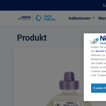
E
Indikationen
Mar
Skip to main content
Produkt
Indem Sie a
der
Nestlé 
Partnern zu.
Werbung anz
den Daten a
lassen zu k
Cookies sowi
Link "Cookie
Cookie-E