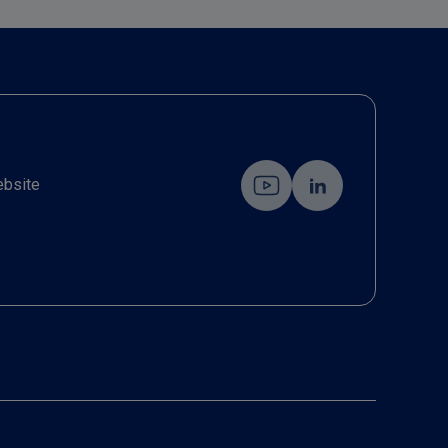
ebsite
6