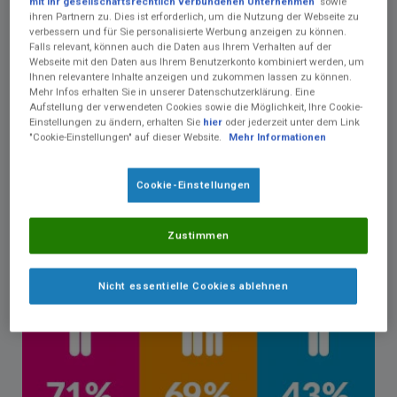
mit ihr gesellschaftsrechtlich verbundenen Unternehmen
sowie
1
Jugendliche
.
Gemäß der DGVS-Leitlinie kann eine
EEN
ihren Partnern zu. Dies ist erforderlich, um die Nutzung der Webseite zu
bei Erwachsenen zur
verbessern und für Sie personalisierte Werbung anzeigen zu können.
Falls relevant, können auch die Daten aus Ihrem Verhalten auf der
Remissionsinduktion
durchgeführt werden, wenn die
Webseite mit den Daten aus Ihrem Benutzerkonto kombiniert werden, um
Medikation aufgrund von Nebenwirkungen schlecht oder
Ihnen relevantere Inhalte anzeigen und zukommen lassen zu können.
nicht vertragen werden oder wenn der Patient oder die
Mehr Infos erhalten Sie in unserer Datenschutzerklärung. Eine
Aufstellung der verwendeten Cookies sowie die Möglichkeit, Ihre Cookie-
2
Patientin die Medikation ablehnt.
Einstellungen zu ändern, erhalten Sie
hier
oder jederzeit unter dem Link
"Cookie-Einstellungen" auf dieser Website.
Mehr Informationen
Allergings ist eine
EEN mit einigen
Herausforderungen verbunden
und trotz der
klinischen Vorteile für Patient:innen und Therapeut:innen
Cookie-Einstellungen
3
nicht immer durchführbar.
Zustimmen
Nicht essentielle Cookies ablehnen