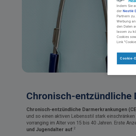
Indem Sie a
der
Nestlé 
Partnern zu.
Werbung anz
den Daten a
lassen zu k
Cookies sowi
Link "Cookie
Cookie-E
Chronisch-entzündliche
Chronisch-entzündliche Darmerkrankungen (C
und so einen aktiven Lebensstil stark einschränke
vorranging im Alter von 15 bis 40 Jahren. Erste Anz
2
und Jugendalter auf
.