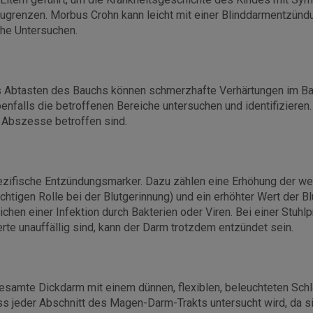
ugrenzen. Morbus Crohn kann leicht mit einer Blinddarmentzün
che Untersuchen.
as Abtasten des Bauchs können schmerzhafte Verhärtungen im B
ebenfalls die betroffenen Bereiche untersuchen und identifizieren
er Abszesse betroffen sind.
ezifische Entzündungsmarker. Dazu zählen eine Erhöhung der we
wichtigen Rolle bei der Blutgerinnung) und ein erhöhter Wert der
hen einer Infektion durch Bakterien oder Viren. Bei einer Stuhl
te unauffällig sind, kann der Darm trotzdem entzündet sein.
samte Dickdarm mit einem dünnen, flexiblen, beleuchteten Schl
ss jeder Abschnitt des Magen-Darm-Trakts untersucht wird, da s