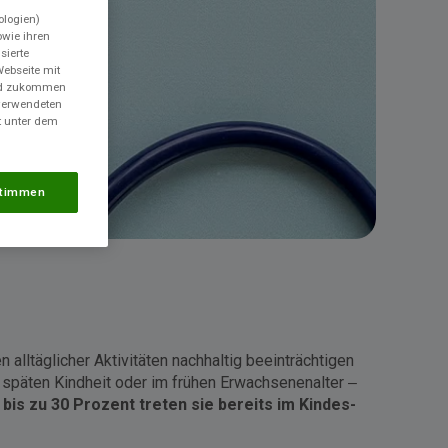
ologien)
wie ihren
sierte
Webseite mit
und zukommen
 verwendeten
t unter dem
timmen
lltäglicher Aktivitäten nachhaltig beeinträchtigen
 späten Kindheit oder im frühen Erwachsenenalter –
 bis zu 30 Prozent treten sie bereits im Kindes-