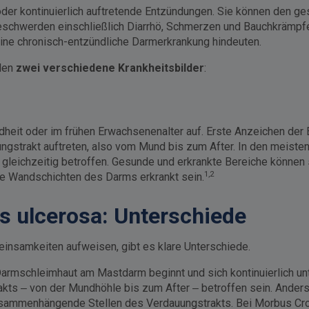
der kontinuierlich auftretende Entzündungen. Sie können den g
schwerden einschließlich Diarrhö, Schmerzen und Bauchkrämpfe
eine chronisch-entzündliche Darmerkrankung hindeuten.
llen
zwei verschiedene Krankheitsbilder
:
indheit oder im frühen Erwachsenenalter auf. Erste Anzeichen der
ngstrakt auftreten, also vom Mund bis zum After. In den meisten
 gleichzeitig betroffen. Gesunde und erkrankte Bereiche können
1,2
le Wandschichten des Darms erkrankt sein.
s ulcerosa: Unterschiede
insamkeiten aufweisen, gibt es klare Unterschiede.
armschleimhaut am Mastdarm beginnt und sich kontinuierlich unt
kts – von der Mundhöhle bis zum After – betroffen sein. Anders a
t zusammenhängende Stellen des Verdauungstrakts. Bei Morbus C