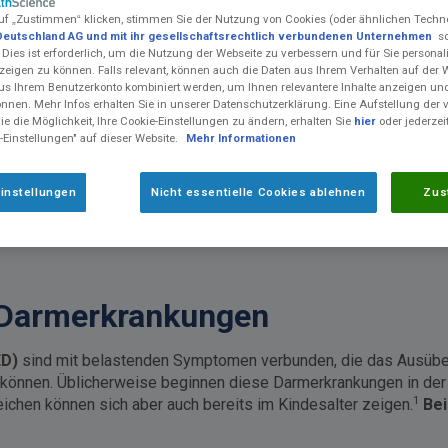
uf „Zustimmen“ klicken, stimmen Sie der Nutzung von Cookies (oder ähnlichen Techn
Deutschland AG und mit ihr gesellschaftsrechtlich verbundenen Unternehmen
so
 Dies ist erforderlich, um die Nutzung der Webseite zu verbessern und für Sie personali
eigen zu können. Falls relevant, können auch die Daten aus Ihrem Verhalten auf der 
us Ihrem Benutzerkonto kombiniert werden, um Ihnen relevantere Inhalte anzeigen 
önnen. Mehr Infos erhalten Sie in unserer Datenschutzerklärung. Eine Aufstellung der
e die Möglichkeit, Ihre Cookie-Einstellungen zu ändern, erhalten Sie
hier
oder jederzei
-Einstellungen" auf dieser Website.
Mehr Informationen
instellungen
Nicht essentielle Cookies ablehnen
Zus
 Darmerkrankungen
ED)
sind mit belastenden Symptomen verbunden, die das Ausüben a
n können. Üblicherweise beginnen diese Darmerkrankungen in der
1
eichen können sich aber auch bereits im Kindesalter zeigen.
Bei