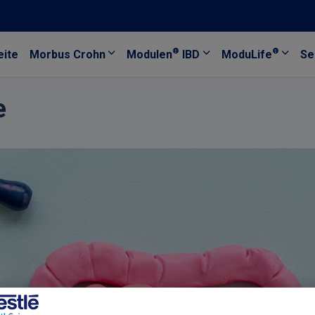
®
®
eite
Morbus Crohn
Modulen
IBD
ModuLife
Se
e