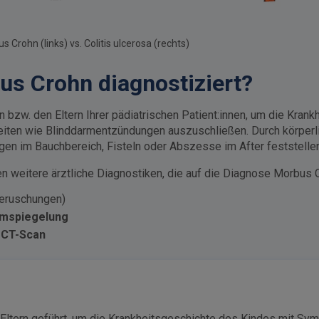
Crohn (links) vs. Colitis ulcerosa (rechts)
us Crohn diagnostiziert?
en bzw. den Eltern Ihrer pädiatrischen Patient:innen, um die K
eiten wie Blinddarmentzündungen auszuschließen. Durch körper
gen im Bauchbereich, Fisteln oder Abszesse im After feststellen
 weitere ärztliche Diagnostiken, die auf die Diagnose Morbus 
teruschungen)
rmspiegelung
 CT-Scan
 Eltern geführt, um die Krankheitsgeschichte des Kindes mit 