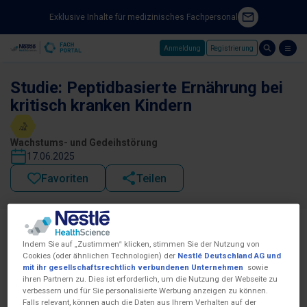
Exklusive Inhalte für medizinisches Fachpersonal
Anmeldung
Registrierung
Skip to main content
Studie: Peptidbasierte Ernährung bei
kritisch kranken Kindern
Wachstums- und Gedeihstörung
17.06.2025
Favoriten
Teilen
Indem Sie auf „Zustimmen“ klicken, stimmen Sie der Nutzung von
Cookies (oder ähnlichen Technologien) der
Nestlé Deutschland AG und
mit ihr gesellschaftsrechtlich verbundenen Unternehmen
sowie
ihren Partnern zu. Dies ist erforderlich, um die Nutzung der Webseite zu
verbessern und für Sie personalisierte Werbung anzeigen zu können.
Falls relevant, können auch die Daten aus Ihrem Verhalten auf der