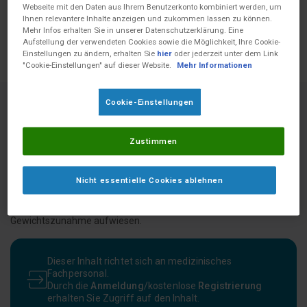
Webseite mit den Daten aus Ihrem Benutzerkonto kombiniert werden, um
Ihnen relevantere Inhalte anzeigen und zukommen lassen zu können.
Mehr Infos erhalten Sie in unserer Datenschutzerklärung. Eine
Aufstellung der verwendeten Cookies sowie die Möglichkeit, Ihre Cookie-
Einstellungen zu ändern, erhalten Sie
hier
oder jederzeit unter dem Link
"Cookie-Einstellungen" auf dieser Website.
Mehr Informationen
Cookie-Einstellungen
Diese Einfachblindstudie untersuchte die Auswirkungen einer
Zustimmen
peptidbasierten Formel im Vergleich zu einer polymeren
Standardformel auf die Ernährung und andere klinische
Ergebnisse bei kritisch kranken Kindern. Die Ergebnisse zeigten,
Nicht essentielle Cookies ablehnen
dass die Ernährung mit der peptidbasierten Formel besser toleriert
wurde, die Patienten schneller die volle enterale Ernährung
erreichten, und eine signifikante Verbesserung der
Gewichtszunahme aufwiesen.
Dieser Inhalt richtet sich an medizinisches
Fachpersonal.
Durch die
Anmeldung
/kostenlose
Registrierung
erhalten Sie Zugriff auf den Inhalt.