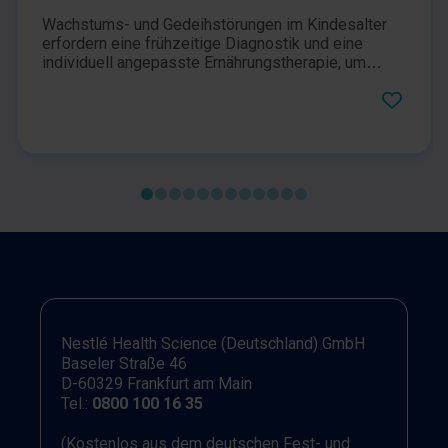
Wachstums- und Gedeihstörungen im Kindesalter
erfordern eine frühzeitige Diagnostik und eine
individuell angepasste Ernährungstherapie, um
langfristige Folgen einer Mangelernährung zu
vermeiden. Der Salesfolder zu unserem
Produktportfolio, den Energenies, bietet
medizinischen Fachkräften einen praxisnahen
Überblick über die Bedeutung der Ernährung für
Wachstum und Entwicklung sowie über moderne
ernährungstherapeutische Lösungsansätze bei
Kindern mit bestehender oder drohender
Mangelernährung.Der Folder umfasst:Ursachen und
mögliche Folgen von Mangelernährung im
Säuglings- und KindesalterDas stufenweise
Ernährungskonzept von der Ernährungsberatung bis
zur enteralen ErnährungPädiatrische Trink- und
Sondennahrungen für unterschiedliche
Nestlé Health Science (Deutschland) GmbH
Altersgruppen und IndikationenProduktlösungen für
Baseler Straße 46
erhöhten Energiebedarf, Malabsorption,
D-60329 Frankfurt am Main
gastrointestinale Einschränkungen und spezielle
Tel.:
0800 100 16 35
Ernährungsanforderungen.Wissenschaftliche
Hintergründe und klinische Evidenz zu
ausgewählten ProduktenInformationen zur
(Kostenlos aus dem deutschen Fest- und