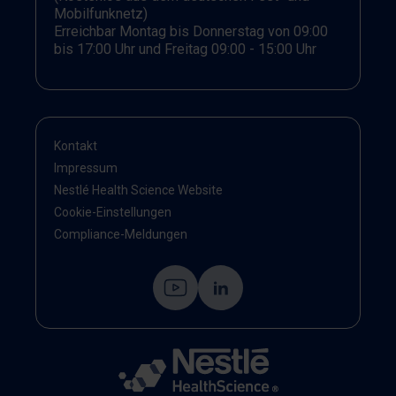
Verordnungsfähigkeit und praktische Hinweise zur
Mobilfunknetz)
Verordnung enteraler ErnährungDamit dient der
Erreichbar Montag bis Donnerstag von 09:00
Salesfolder als kompakte Orientierungshilfe für die
bis 17:00 Uhr und Freitag 09:00 - 15:00 Uhr
Auswahl einer bedarfsgerechten Ernährungstherapie
bei Säuglingen, Kindern und Jugendlichen mit
Wachstums- und Gedeihstörungen.
Kontakt
Impressum
Nestlé Health Science Website
Cookie-Einstellungen
Compliance-Meldungen