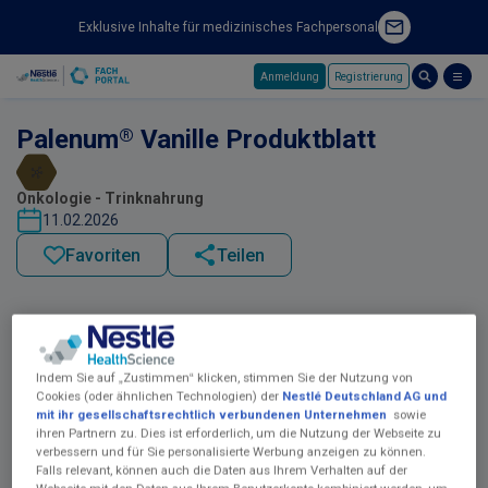
Exklusive Inhalte für medizinisches Fachpersonal
Anmeldung
Registrierung
Skip to main content
®
Palenum
Vanille Produktblatt
Onkologie - Trinknahrung
11.02.2026
Favoriten
Teilen
Indem Sie auf „Zustimmen“ klicken, stimmen Sie der Nutzung von
Cookies (oder ähnlichen Technologien) der
Nestlé Deutschland AG und
mit ihr gesellschaftsrechtlich verbundenen Unternehmen
sowie
ihren Partnern zu. Dies ist erforderlich, um die Nutzung der Webseite zu
verbessern und für Sie personalisierte Werbung anzeigen zu können.
Falls relevant, können auch die Daten aus Ihrem Verhalten auf der