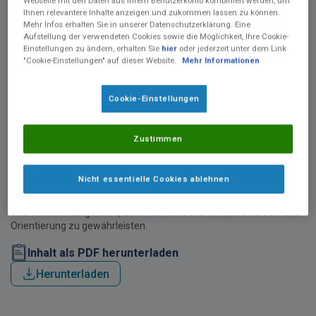
Webseite mit den Daten aus Ihrem Benutzerkonto kombiniert werden, um
Ihnen relevantere Inhalte anzeigen und zukommen lassen zu können.
Mehr Infos erhalten Sie in unserer Datenschutzerklärung. Eine
Aufstellung der verwendeten Cookies sowie die Möglichkeit, Ihre Cookie-
Einstellungen zu ändern, erhalten Sie
hier
oder jederzeit unter dem Link
"Cookie-Einstellungen" auf dieser Website.
Mehr Informationen
Cookie-Einstellungen
®
Das Produktdatenblatt zu Palenum
bietet eine kompakte
Übersicht der zentralen Produkteigenschaften dieses
normokalorischen, eiweißreichen Pulvers zur Herstellung einer
Zustimmen
Trinknahrung in der Geschmacksrichtung Vanille. Es enthält
detaillierte Informationen zu Indikationen,
Dosierungsempfehlungen, Lagerhinweisen, Nährwertangaben
Nicht essentielle Cookies ablehnen
und der vollständigen Zutatenliste. Zusätzlich sind die
Bestellinformationen sowie die Pharmazentralnummern
übersichtlich aufgeführt, um in der klinischen Praxis eine schnelle
Orientierung zu gewährleisten.
Inhalt als PDF herunterladen
Herunterladen