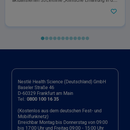
aktualisierten S3Leitlinie „Klinische Ernährung in der
Onkologie“ (Version 1.0 - Januar 2026). Sie fasst
zentrale Empfehlungen zu Screening, Energie und
Nährstoffbedarf sowie neuen Aspekten wie der
Ernährungstherapie im Rahmen operativer
Tumorbehandlungen zusammen.
Nestlé Health Science (Deutschland) GmbH
Baseler Straße 46
D-60329 Frankfurt am Main
Tel.:
0800 100 16 35
(Kostenlos aus dem deutschen Fest- und
Mobilfunknetz)
Erreichbar Montag bis Donnerstag von 09:00
bis 17:00 Uhr und Freitag 09:00 - 15:00 Uhr