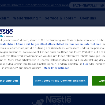
xklusive Inhalte für medizinisches Fachpersonal
FACH-NEWSLETTER
ken
Weiterbildung
Service & Tools
Über uns
uf „Zustimmen“ klicken, stimmen Sie der Nutzung von Cookies (oder ähnlichen Techn
Deutschland AG und mit ihr gesellschaftsrechtlich verbundenen Unternehmen
so
 Dies ist erforderlich, um die Nutzung der Webseite zu verbessern und für Sie personali
Kontakt
eigen zu können. Falls relevant, können auch die Daten aus Ihrem Verhalten auf der 
Impressum
us Ihrem Benutzerkonto kombiniert werden, um Ihnen relevantere Inhalte anzeigen 
önnen. Mehr Infos erhalten Sie in unserer Datenschutzerklärung. Eine Aufstellung der
Nestlé Health Science W
e die Möglichkeit, Ihre Cookie-Einstellungen zu ändern, erhalten Sie
hier
oder jederzei
-Einstellungen" auf dieser Website.
Mehr Informationen
Cookie-Einstellungen
unknetz)
Compliance-Meldungen
17:00 Uhr und Freitag
instellungen
Nicht essentielle Cookies ablehnen
Zus