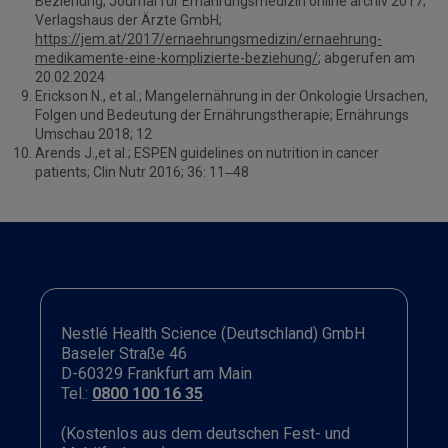
Beziehung; Journal für Ernährungsmedizin online archiv 2017;
Verlagshaus der Ärzte GmbH;
https://jem.at/2017/ernaehrungsmedizin/ernaehrung-
medikamente-eine-komplizierte-beziehung/
; abgerufen am
20.02.2024
Erickson N., et al.; Mangelernährung in der Onkologie Ursachen,
Folgen und Bedeutung der Ernährungstherapie; Ernährungs
Umschau 2018; 12
Arends J.,et al.; ESPEN guidelines on nutrition in cancer
patients; Clin Nutr 2016; 36: 11–48
Nestlé Health Science (Deutschland) GmbH
Baseler Straße 46
D-60329 Frankfurt am Main
Tel.:
0800 100 16 35
(Kostenlos aus dem deutschen Fest- und