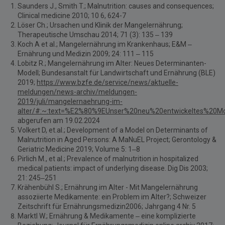
Saunders J., Smith T.; Malnutrition: causes and consequences;
Clinical medicine 2010; 10 6, 624-7
Löser Ch.; Ursachen und Klinik der Mangelernährung;
Therapeutische Umschau 2014; 71 (3): 135 – 139
Koch A et al.; Mangelernährung im Krankenhaus; E&M –
Ernährung und Medizin 2009; 24: 111 – 115
Lobitz R.; Mangelernährung im Alter: Neues Determinanten-
Modell; Bundesanstalt für Landwirtschaft und Ernährung (BLE)
2019;
https://www.bzfe.de/service/news/aktuelle-
meldungen/news-archiv/meldungen-
2019/juli/mangelernaehrung-im-
alter/#:~:text=%E2%80%9EUnser%20neu%20entwickeltes%20Mo
abgerufen am 19.02.2024
Volkert D, et.al.; Development of a Model on Determinants of
Malnutrition in Aged Persons: A MaNuEL Project; Gerontology &
Geriatric Medicine 2019; Volume 5: 1–8
Pirlich M., et al.; Prevalence of malnutrition in hospitalized
medical patients: impact of underlying disease. Dig Dis 2003;
21: 245–251
Krähenbühl S.; Ernährung im Alter - Mit Mangelernährung
assoziierte Medikamente: ein Problem im Alter?; Schweizer
Zeitschrift für Ernährungsmedizin2006; Jahrgang 4 Nr. 5
Marktl W.; Ernährung & Medikamente – eine komplizierte