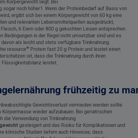
mm Körpergewicht liegt. Bei
 g sogar noch höher1. Wenn der Proteinbedarf auf Basis von
wird, ergibt sich bei einem Körpergewicht von 60 kg eine
llen und relevanten Lebensmittelquellen ausgedrückt,
 Fleisch, 6 Eiern oder 800 g gekochten Linsen entsprechen.
n Bedingungen in der Regel nicht umsetzbar sind und es
 davon als leicht und stets verfügbare Trinknahrung
®
che resource
Protein fast 20 g Protein und leistet einen
erschätzen ist, dass die Trinknahrung durch ihren
Flüssigkeitsbilanz leistet.
ngelernährung frühzeitig zu m
nbeabsichtigte Gewichtsverlust vermieden werden sollte
an Körpermasse wieder aufzubauen. Bei geriatrischen
rch die Verwendung von Trinknahrung
rgewicht
gesteigert und das Risiko für Komplikationen und
 klinische Studien liefern auch Hinweise, dass