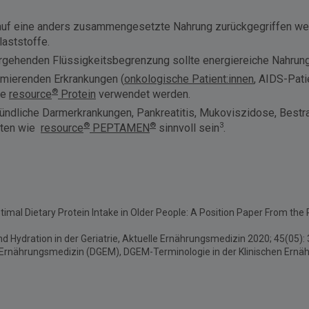
te auf eine anders zusammengesetzte Nahrung zurückgegriffen wer
laststoffe.
hergehenden Flüssigkeitsbegrenzung sollte energiereiche Nahrun
mierenden Erkrankungen (
onkologische Patient:innen
, AIDS-Pati
®
ie
resource
Protein
verwendet werden.
dliche Darmerkrankungen, Pankreatitis, Mukoviszidose, Bestra
®
®
3
äten wie
resource
PEPTAMEN
sinnvoll sein
.
imal Dietary Protein Intake in Older People: A Position Paper From t
 und Hydration in der Geriatrie, Aktuelle Ernährungsmedizin 2020; 45(0
 für Ernährungsmedizin (DGEM), DGEM-Terminologie in der Klinischen Ern