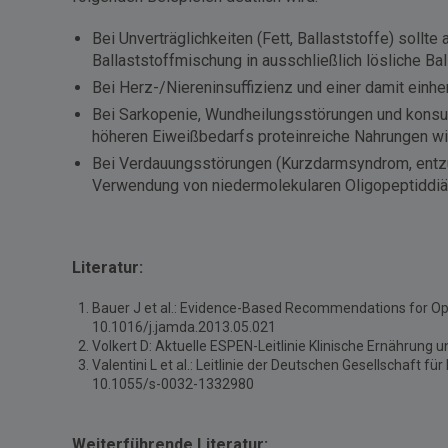
Bei Unverträglichkeiten (Fett, Ballaststoffe) soll
Ballaststoffmischung in ausschließlich lösliche Bal
Bei Herz-/Niereninsuffizienz und einer damit ein
Bei Sarkopenie, Wundheilungsstörungen und konsu
höheren Eiweißbedarfs proteinreiche Nahrungen w
Bei Verdauungsstörungen (Kurzdarmsyndrom, entzün
Verwendung von niedermolekularen Oligopeptiddi
Literatur:
Bauer J et al.: Evidence-Based Recommendations for Opt
10.1016/j.jamda.2013.05.021
Volkert D: Aktuelle ESPEN-Leitlinie Klinische Ernährung
Valentini L et al.: Leitlinie der Deutschen Gesellschaft
10.1055/s-0032-1332980
Weiterführende Literatur: