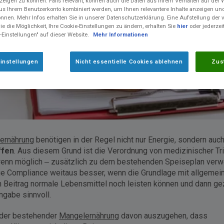
eigen zu können. Falls relevant, können auch die Daten aus Ihrem Verhalten auf der 
us Ihrem Benutzerkonto kombiniert werden, um Ihnen relevantere Inhalte anzeigen 
önnen. Mehr Infos erhalten Sie in unserer Datenschutzerklärung. Eine Aufstellung der
e die Möglichkeit, Ihre Cookie-Einstellungen zu ändern, erhalten Sie
hier
oder jederzei
-Einstellungen" auf dieser Website.
Mehr Informationen
instellungen
Nicht essentielle Cookies ablehnen
Zus
ernährung
benötigen in der Regel nicht nur Energie, sondern auc
ffen
. Aus diesem Grund ist die Verordnung von medizinischer Tri
 wenn möglich – zusätzlich zu dem bestehenden Speiseplan verwe
t die Compliance weitaus besser, wenn die Grundlage mit allgeme
n Beitrag normale Lebensmittel noch leisten können und dann ge
ngabe sinnvoll.
 oder bestehender
Mangelernährung
davon auszugehen, dass