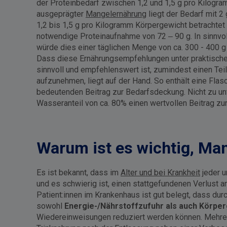
der Proteinbedarf zwischen 1,2 und 1,5 g pro Kilogra
ausgeprägter
Mangelernährung
liegt der Bedarf mit 2
1,2 bis 1,5 g pro Kilogramm Körpergewicht betrachtet 
notwendige Proteinaufnahme von 72 – 90 g. In sinnvo
würde dies einer täglichen Menge von ca. 300 - 400 g
Dass diese Ernährungsempfehlungen unter praktische
sinnvoll und empfehlenswert ist, zumindest einen Teil
aufzunehmen, liegt auf der Hand. So enthält eine Flas
bedeutenden Beitrag zur Bedarfsdeckung. Nicht zu unt
Wasseranteil von ca. 80% einen wertvollen Beitrag zur 
Warum ist es wichtig, Ma
Es ist bekannt, dass im
Alter und bei Krankheit
jeder u
und es schwierig ist, einen stattgefundenen Verlust 
Patient:innen im Krankenhaus ist gut belegt, dass du
sowohl
Energie-/Nährstoffzufuhr als auch Körpe
Wiedereinweisungen reduziert werden können. Mehrere