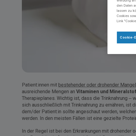
Werbung anz
den Daten a
lassen zu k
Cookies sowi
Link "Cookie
Cookie-E
Patient:innen mit
bestehender oder drohender Mangel
ausreichende Mengen an
Vitaminen und Mineralsto
Therapieplanes. Wichtig ist, dass die Trinknahrung –
sich ausschließlich mit Trinknahrung zu ernähren, is
dem/der Patient:in sollte angeschaut werden, welche
werden. In den meisten Fällen ist eine gezielte Protei
In der Regel ist bei den Erkrankungen mit drohender