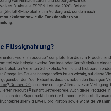
serung von Nährstoffzufuhr und Körpergewicht die
(Volkert D, Aktuelle ESPEN-Leitlinie 2020). Bei der
er (Skelett-)Muskelerhalt im Vordergrund, sondern auch
mmuskulatur sowie die Funktionalität von
eilung
.
ße Flüssignahrung?
®
arianten, wie z. B.
resource
complete
. Bei diesem Produkt hand
ensmittel wie beispielsweise Bratlinge oder Kartoffelpüree einge
die beliebten Varianten Schokolade, Vanille und Erdbeere, sonder
r Orange. Im Patient:innengespräch ist es wichtig, auf diese Vi
e gegenüber dem/der Patient:in, dass es neben den flüssigen Va
®
urce
Dessert 2.0
auch eine cremige Alternative zur Verfügung. 
®
ulierten
resource
instant Getreidebreie
. Auch diese Produkte i
reien aus dem Supermarkt durch ihre besondere Nährstoffzusam
früchtebrei
über 9 g Eiweiß pro Portion sowie
wichtige Vitamin