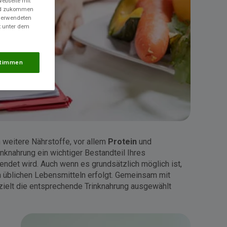
Webseite mit
und zukommen
 verwendeten
t unter dem
timmen
h weitere Nährstoffe, vor allem
Protein
und
nknahrung ein wichtiger Bestandteil Ihres
ndet wird. Auch wenn es grundsätzlich möglich ist,
in üblichen Lebensmitteln erfolgt. Gemeinsam mit
zielt die entsprechende Trinknahrung ausgewählt