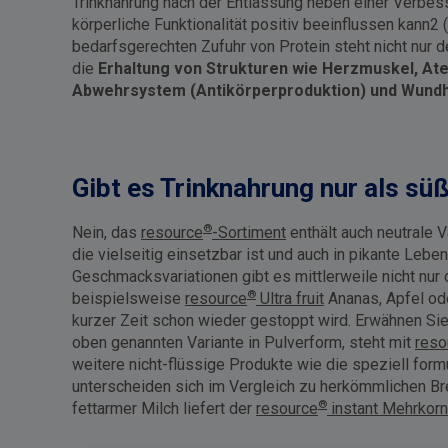
Trinknahrung nach der Entlassung neben einer Verbes
körperliche Funktionalität positiv beeinflussen kann2 
bedarfsgerechten Zufuhr von Protein steht nicht nur d
die
Erhaltung von Strukturen wie Herzmuskel, Ate
Abwehrsystem (Antikörperproduktion) und Wundh
Gibt es Trinknahrung nur als sü
®
Nein, das
resource
-Sortiment
enthält auch neutrale V
die vielseitig einsetzbar ist und auch in pikante Leb
Geschmacksvariationen gibt es mittlerweile nicht nur 
®
beispielsweise
resource
Ultra fruit
Ananas, Apfel ode
kurzer Zeit schon wieder gestoppt wird. Erwähnen Si
oben genannten Variante in Pulverform, steht mit
reso
weitere nicht-flüssige Produkte wie die speziell form
unterscheiden sich im Vergleich zu herkömmlichen B
®
fettarmer Milch liefert der
resource
instant Mehrkorn