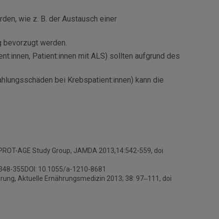
den, wie z. B. der Austausch einer
g bevorzugt werden.
ent:innen, Patient:innen mit ALS) sollten aufgrund des
hlungsschäden bei Krebspatient:innen) kann die
he PROT-AGE Study Group, JAMDA 2013,14:542-559, doi
5): 348-355DOI: 10.1055/a-1210-8681
ährung, Aktuelle Ernährungsmedizin 2013; 38: 97–111, doi