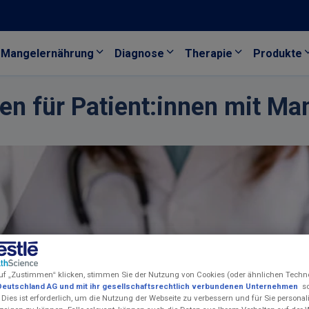
Mangelernährung
Diagnose
Therapie
Produkte
n für Patient:innen mit Ma
uf „Zustimmen“ klicken, stimmen Sie der Nutzung von Cookies (oder ähnlichen Techn
Deutschland AG und mit ihr gesellschaftsrechtlich verbundenen Unternehmen
so
 Dies ist erforderlich, um die Nutzung der Webseite zu verbessern und für Sie personali