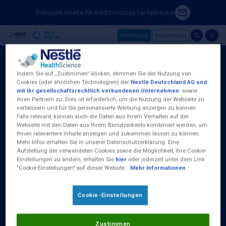
Exklusive Inhalte für medizinisches Fachpersonal
Anmeldung
Registrierung
Skip to main content
Indem Sie auf „Zustimmen“ klicken, stimmen Sie der Nutzung von
Cookies (oder ähnlichen Technologien) der
Nestlé Deutschland AG und
mit ihr gesellschaftsrechtlich verbundenen Unternehmen
sowie
ihren Partnern zu. Dies ist erforderlich, um die Nutzung der Webseite zu
Nestlé Health Science (Deutschland) GmbH
verbessern und für Sie personalisierte Werbung anzeigen zu können.
Baseler Straße 46
Falls relevant, können auch die Daten aus Ihrem Verhalten auf der
D-60329 Frankfurt am Main
Webseite mit den Daten aus Ihrem Benutzerkonto kombiniert werden, um
Tel.:
0800 100 16 35
Ihnen relevantere Inhalte anzeigen und zukommen lassen zu können.
Mehr Infos erhalten Sie in unserer Datenschutzerklärung. Eine
Aufstellung der verwendeten Cookies sowie die Möglichkeit, Ihre Cookie-
(Kostenlos aus dem deutschen Fest- und
Einstellungen zu ändern, erhalten Sie
hier
oder jederzeit unter dem Link
Mobilfunknetz)
"Cookie-Einstellungen" auf dieser Website.
Mehr Informationen
Erreichbar Montag bis Donnerstag von 09:00
bis 17:00 Uhr und Freitag 09:00 - 15:00 Uhr
Cookie-Einstellungen
Zustimmen