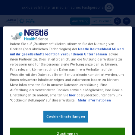
Exklusive Inhalte für medizinisches Fachpersonal
Anmeldung
Registrierung
Skip to main content
Indem Sie auf „Zustimmen“ klicken, stimmen Sie der Nutzung von
Cookies (oder ähnlichen Technologien) der
Nestlé Deutschland AG und
mit ihr gesellschaftsrechtlich verbundenen Unternehmen
sowie
ihren Partnern zu. Dies ist erforderlich, um die Nutzung der Webseite zu
Nestlé Health Science (Deutschland) GmbH
verbessern und für Sie personalisierte Werbung anzeigen zu können.
Baseler Straße 46
Falls relevant, können auch die Daten aus Ihrem Verhalten auf der
D-60329 Frankfurt am Main
Webseite mit den Daten aus Ihrem Benutzerkonto kombiniert werden, um
Tel.:
0800 100 16 35
Ihnen relevantere Inhalte anzeigen und zukommen lassen zu können.
Mehr Infos erhalten Sie in unserer Datenschutzerklärung. Eine
Aufstellung der verwendeten Cookies sowie die Möglichkeit, Ihre Cookie-
(Kostenlos aus dem deutschen Fest- und
Einstellungen zu ändern, erhalten Sie
hier
oder jederzeit unter dem Link
Mobilfunknetz)
"Cookie-Einstellungen" auf dieser Website.
Mehr Informationen
Erreichbar Montag bis Donnerstag von 09:00
bis 17:00 Uhr und Freitag 09:00 - 15:00 Uhr
Cookie-Einstellungen
Zustimmen