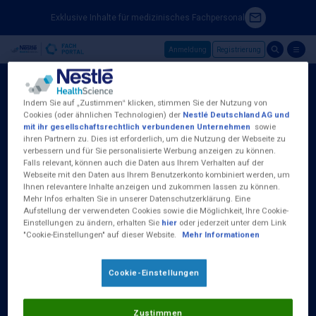
Exklusive Inhalte für medizinisches Fachpersonal
Anmeldung
Registrierung
Skip to main content
Indem Sie auf „Zustimmen“ klicken, stimmen Sie der Nutzung von
Cookies (oder ähnlichen Technologien) der
Nestlé Deutschland AG und
mit ihr gesellschaftsrechtlich verbundenen Unternehmen
sowie
ihren Partnern zu. Dies ist erforderlich, um die Nutzung der Webseite zu
Nestlé Health Science (Deutschland) GmbH
verbessern und für Sie personalisierte Werbung anzeigen zu können.
Baseler Straße 46
Falls relevant, können auch die Daten aus Ihrem Verhalten auf der
D-60329 Frankfurt am Main
Webseite mit den Daten aus Ihrem Benutzerkonto kombiniert werden, um
Tel.:
0800 100 16 35
Ihnen relevantere Inhalte anzeigen und zukommen lassen zu können.
Mehr Infos erhalten Sie in unserer Datenschutzerklärung. Eine
Aufstellung der verwendeten Cookies sowie die Möglichkeit, Ihre Cookie-
(Kostenlos aus dem deutschen Fest- und
Einstellungen zu ändern, erhalten Sie
hier
oder jederzeit unter dem Link
Mobilfunknetz)
"Cookie-Einstellungen" auf dieser Website.
Mehr Informationen
Erreichbar Montag bis Donnerstag von 09:00
bis 17:00 Uhr und Freitag 09:00 - 15:00 Uhr
Cookie-Einstellungen
Zustimmen