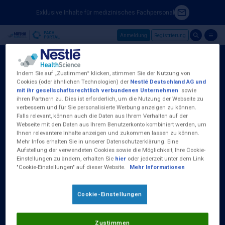
Exklusive Inhalte für medizinisches Fachpersonal
Anmeldung
Registrierung
Skip to main content
Indem Sie auf „Zustimmen“ klicken, stimmen Sie der Nutzung von
Cookies (oder ähnlichen Technologien) der
Nestlé Deutschland AG und
mit ihr gesellschaftsrechtlich verbundenen Unternehmen
sowie
ihren Partnern zu. Dies ist erforderlich, um die Nutzung der Webseite zu
Nestlé Health Science (Deutschland) GmbH
verbessern und für Sie personalisierte Werbung anzeigen zu können.
Baseler Straße 46
Falls relevant, können auch die Daten aus Ihrem Verhalten auf der
D-60329 Frankfurt am Main
Webseite mit den Daten aus Ihrem Benutzerkonto kombiniert werden, um
Tel.:
0800 100 16 35
Ihnen relevantere Inhalte anzeigen und zukommen lassen zu können.
Mehr Infos erhalten Sie in unserer Datenschutzerklärung. Eine
Aufstellung der verwendeten Cookies sowie die Möglichkeit, Ihre Cookie-
(Kostenlos aus dem deutschen Fest- und
Einstellungen zu ändern, erhalten Sie
hier
oder jederzeit unter dem Link
Mobilfunknetz)
"Cookie-Einstellungen" auf dieser Website.
Mehr Informationen
Erreichbar Montag bis Donnerstag von 09:00
bis 17:00 Uhr und Freitag 09:00 - 15:00 Uhr
Cookie-Einstellungen
Zustimmen