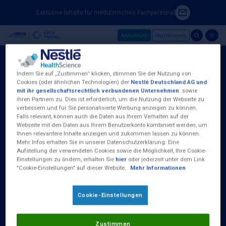
Exklusive Inhalte für medizinisches Fachpersonal
Anmeldung
Registrierung
Skip to main content
Indem Sie auf „Zustimmen“ klicken, stimmen Sie der Nutzung von
Cookies (oder ähnlichen Technologien) der
Nestlé Deutschland AG und
mit ihr gesellschaftsrechtlich verbundenen Unternehmen
sowie
ihren Partnern zu. Dies ist erforderlich, um die Nutzung der Webseite zu
Nestlé Health Science (Deutschland) GmbH
verbessern und für Sie personalisierte Werbung anzeigen zu können.
Baseler Straße 46
Falls relevant, können auch die Daten aus Ihrem Verhalten auf der
D-60329 Frankfurt am Main
Webseite mit den Daten aus Ihrem Benutzerkonto kombiniert werden, um
Tel.:
0800 100 16 35
Ihnen relevantere Inhalte anzeigen und zukommen lassen zu können.
Mehr Infos erhalten Sie in unserer Datenschutzerklärung. Eine
Aufstellung der verwendeten Cookies sowie die Möglichkeit, Ihre Cookie-
(Kostenlos aus dem deutschen Fest- und
Einstellungen zu ändern, erhalten Sie
hier
oder jederzeit unter dem Link
Mobilfunknetz)
"Cookie-Einstellungen" auf dieser Website.
Mehr Informationen
Erreichbar Montag bis Donnerstag von 09:00
bis 17:00 Uhr und Freitag 09:00 - 15:00 Uhr
Cookie-Einstellungen
Zustimmen