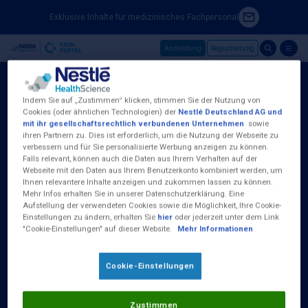
Exklusive Inhalte für medizinisches Fachpersonal
Anmeldung
Registrierung
Skip to main content
Indem Sie auf „Zustimmen“ klicken, stimmen Sie der Nutzung von
Cookies (oder ähnlichen Technologien) der
Nestlé Deutschland AG und
mit ihr gesellschaftsrechtlich verbundenen Unternehmen
sowie
ihren Partnern zu. Dies ist erforderlich, um die Nutzung der Webseite zu
Nestlé Health Science (Deutschland) GmbH
verbessern und für Sie personalisierte Werbung anzeigen zu können.
Baseler Straße 46
Falls relevant, können auch die Daten aus Ihrem Verhalten auf der
D-60329 Frankfurt am Main
Webseite mit den Daten aus Ihrem Benutzerkonto kombiniert werden, um
Tel.:
0800 100 16 35
Ihnen relevantere Inhalte anzeigen und zukommen lassen zu können.
Mehr Infos erhalten Sie in unserer Datenschutzerklärung. Eine
Aufstellung der verwendeten Cookies sowie die Möglichkeit, Ihre Cookie-
(Kostenlos aus dem deutschen Fest- und
Einstellungen zu ändern, erhalten Sie
hier
oder jederzeit unter dem Link
Mobilfunknetz)
"Cookie-Einstellungen" auf dieser Website.
Mehr Informationen
Erreichbar Montag bis Donnerstag von 09:00
bis 17:00 Uhr und Freitag 09:00 - 15:00 Uhr
Cookie-Einstellungen
Zustimmen