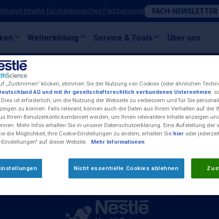
xklusive Inhalte für medizinisches Fachpersonal
FACH-NEWSLETTER
ken
Weiterbildung
Service & Tools
Über uns
uf „Zustimmen“ klicken, stimmen Sie der Nutzung von Cookies (oder ähnlichen Techn
Deutschland AG und mit ihr gesellschaftsrechtlich verbundenen Unternehmen
so
 Dies ist erforderlich, um die Nutzung der Webseite zu verbessern und für Sie personali
Kontakt
eigen zu können. Falls relevant, können auch die Daten aus Ihrem Verhalten auf der 
Impressum
us Ihrem Benutzerkonto kombiniert werden, um Ihnen relevantere Inhalte anzeigen 
önnen. Mehr Infos erhalten Sie in unserer Datenschutzerklärung. Eine Aufstellung der
Nestlé Health Science W
e die Möglichkeit, Ihre Cookie-Einstellungen zu ändern, erhalten Sie
hier
oder jederzei
-Einstellungen" auf dieser Website.
Mehr Informationen
Cookie-Einstellungen
unknetz)
Compliance-Meldungen
17:00 Uhr und Freitag
instellungen
Nicht essentielle Cookies ablehnen
Zus