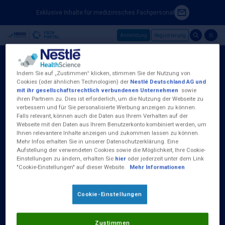
Exklusive Inhalte für medizinisches Fachpersonal
Anmeldung
Registrierung
Skip to main content
Indem Sie auf „Zustimmen“ klicken, stimmen Sie der Nutzung von
Cookies (oder ähnlichen Technologien) der
Nestlé Deutschland AG und
mit ihr gesellschaftsrechtlich verbundenen Unternehmen
sowie
ihren Partnern zu. Dies ist erforderlich, um die Nutzung der Webseite zu
Nestlé Health Science (Deutschland) GmbH
verbessern und für Sie personalisierte Werbung anzeigen zu können.
Baseler Straße 46
Falls relevant, können auch die Daten aus Ihrem Verhalten auf der
D-60329 Frankfurt am Main
Webseite mit den Daten aus Ihrem Benutzerkonto kombiniert werden, um
Tel.:
0800 100 16 35
Ihnen relevantere Inhalte anzeigen und zukommen lassen zu können.
Mehr Infos erhalten Sie in unserer Datenschutzerklärung. Eine
Aufstellung der verwendeten Cookies sowie die Möglichkeit, Ihre Cookie-
(Kostenlos aus dem deutschen Fest- und
Einstellungen zu ändern, erhalten Sie
hier
oder jederzeit unter dem Link
Mobilfunknetz)
"Cookie-Einstellungen" auf dieser Website.
Mehr Informationen
Erreichbar Montag bis Donnerstag von 09:00
bis 17:00 Uhr und Freitag 09:00 - 15:00 Uhr
Cookie-Einstellungen
Zustimmen