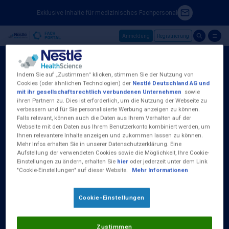
Exklusive Inhalte für medizinisches Fachpersonal
Anmeldung
Registrierung
Skip to main content
Indem Sie auf „Zustimmen“ klicken, stimmen Sie der Nutzung von
Cookies (oder ähnlichen Technologien) der
Nestlé Deutschland AG und
mit ihr gesellschaftsrechtlich verbundenen Unternehmen
sowie
ihren Partnern zu. Dies ist erforderlich, um die Nutzung der Webseite zu
Nestlé Health Science (Deutschland) GmbH
verbessern und für Sie personalisierte Werbung anzeigen zu können.
Baseler Straße 46
Falls relevant, können auch die Daten aus Ihrem Verhalten auf der
D-60329 Frankfurt am Main
Webseite mit den Daten aus Ihrem Benutzerkonto kombiniert werden, um
Tel.:
0800 100 16 35
Ihnen relevantere Inhalte anzeigen und zukommen lassen zu können.
Mehr Infos erhalten Sie in unserer Datenschutzerklärung. Eine
Aufstellung der verwendeten Cookies sowie die Möglichkeit, Ihre Cookie-
(Kostenlos aus dem deutschen Fest- und
Einstellungen zu ändern, erhalten Sie
hier
oder jederzeit unter dem Link
Mobilfunknetz)
"Cookie-Einstellungen" auf dieser Website.
Mehr Informationen
Erreichbar Montag bis Donnerstag von 09:00
bis 17:00 Uhr und Freitag 09:00 - 15:00 Uhr
Cookie-Einstellungen
Zustimmen