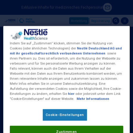
Exklusive Inhalte für medizinisches Fachpersonal
Anmeldung
Registrierung
Skip to main content
Indem Sie auf „Zustimmen“ klicken, stimmen Sie der Nutzung von
Cookies (oder ähnlichen Technologien) der
Nestlé Deutschland AG und
mit ihr gesellschaftsrechtlich verbundenen Unternehmen
sowie
ihren Partnern zu. Dies ist erforderlich, um die Nutzung der Webseite zu
Nestlé Health Science (Deutschland) GmbH
verbessern und für Sie personalisierte Werbung anzeigen zu können.
Baseler Straße 46
Falls relevant, können auch die Daten aus Ihrem Verhalten auf der
D-60329 Frankfurt am Main
Webseite mit den Daten aus Ihrem Benutzerkonto kombiniert werden, um
Tel.:
0800 100 16 35
Ihnen relevantere Inhalte anzeigen und zukommen lassen zu können.
Mehr Infos erhalten Sie in unserer Datenschutzerklärung. Eine
Aufstellung der verwendeten Cookies sowie die Möglichkeit, Ihre Cookie-
(Kostenlos aus dem deutschen Fest- und
Einstellungen zu ändern, erhalten Sie
hier
oder jederzeit unter dem Link
Mobilfunknetz)
"Cookie-Einstellungen" auf dieser Website.
Mehr Informationen
Erreichbar Montag bis Donnerstag von 09:00
bis 17:00 Uhr und Freitag 09:00 - 15:00 Uhr
Cookie-Einstellungen
Zustimmen