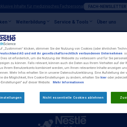
xklusive Inhalte für medizinisches Fachpersonal
FACH-NEWSLETTER
ken
Weiterbildung
Service & Tools
Über uns
uf „Zustimmen“ klicken, stimmen Sie der Nutzung von Cookies (oder ähnlichen Techn
Deutschland AG und mit ihr gesellschaftsrechtlich verbundenen Unternehmen
so
 Dies ist erforderlich, um die Nutzung der Webseite zu verbessern und für Sie personali
Kontakt
eigen zu können. Falls relevant, können auch die Daten aus Ihrem Verhalten auf der 
Impressum
us Ihrem Benutzerkonto kombiniert werden, um Ihnen relevantere Inhalte anzeigen 
önnen. Mehr Infos erhalten Sie in unserer Datenschutzerklärung. Eine Aufstellung der
Nestlé Health Science W
e die Möglichkeit, Ihre Cookie-Einstellungen zu ändern, erhalten Sie
hier
oder jederzei
-Einstellungen" auf dieser Website.
Mehr Informationen
Cookie-Einstellungen
unknetz)
Compliance-Meldungen
17:00 Uhr und Freitag
instellungen
Nicht essentielle Cookies ablehnen
Zus