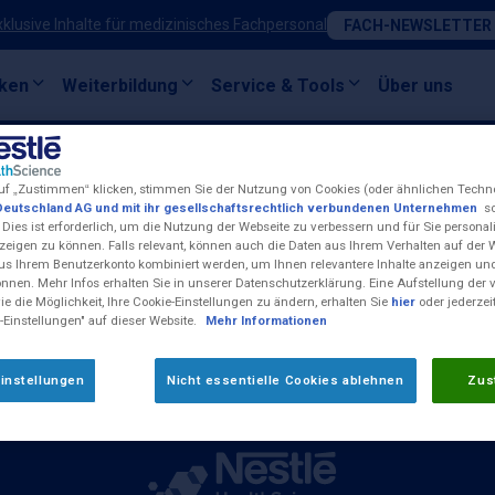
xklusive Inhalte für medizinisches Fachpersonal
FACH-NEWSLETTER
ken
Weiterbildung
Service & Tools
Über uns
uf „Zustimmen“ klicken, stimmen Sie der Nutzung von Cookies (oder ähnlichen Techn
Deutschland AG und mit ihr gesellschaftsrechtlich verbundenen Unternehmen
so
 Dies ist erforderlich, um die Nutzung der Webseite zu verbessern und für Sie personali
Kontakt
eigen zu können. Falls relevant, können auch die Daten aus Ihrem Verhalten auf der 
Impressum
us Ihrem Benutzerkonto kombiniert werden, um Ihnen relevantere Inhalte anzeigen 
önnen. Mehr Infos erhalten Sie in unserer Datenschutzerklärung. Eine Aufstellung der
Nestlé Health Science W
e die Möglichkeit, Ihre Cookie-Einstellungen zu ändern, erhalten Sie
hier
oder jederzei
-Einstellungen" auf dieser Website.
Mehr Informationen
Cookie-Einstellungen
unknetz)
Compliance-Meldungen
17:00 Uhr und Freitag
instellungen
Nicht essentielle Cookies ablehnen
Zus