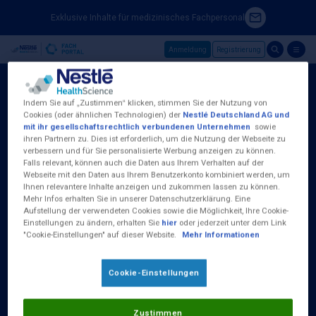
Exklusive Inhalte für medizinisches Fachpersonal
Anmeldung
Registrierung
Skip to main content
Indem Sie auf „Zustimmen“ klicken, stimmen Sie der Nutzung von
Cookies (oder ähnlichen Technologien) der
Nestlé Deutschland AG und
mit ihr gesellschaftsrechtlich verbundenen Unternehmen
sowie
ihren Partnern zu. Dies ist erforderlich, um die Nutzung der Webseite zu
Nestlé Health Science (Deutschland) GmbH
verbessern und für Sie personalisierte Werbung anzeigen zu können.
Baseler Straße 46
Falls relevant, können auch die Daten aus Ihrem Verhalten auf der
D-60329 Frankfurt am Main
Webseite mit den Daten aus Ihrem Benutzerkonto kombiniert werden, um
Tel.:
0800 100 16 35
Ihnen relevantere Inhalte anzeigen und zukommen lassen zu können.
Mehr Infos erhalten Sie in unserer Datenschutzerklärung. Eine
Aufstellung der verwendeten Cookies sowie die Möglichkeit, Ihre Cookie-
(Kostenlos aus dem deutschen Fest- und
Einstellungen zu ändern, erhalten Sie
hier
oder jederzeit unter dem Link
Mobilfunknetz)
"Cookie-Einstellungen" auf dieser Website.
Mehr Informationen
Erreichbar Montag bis Donnerstag von 09:00
bis 17:00 Uhr und Freitag 09:00 - 15:00 Uhr
Cookie-Einstellungen
Zustimmen